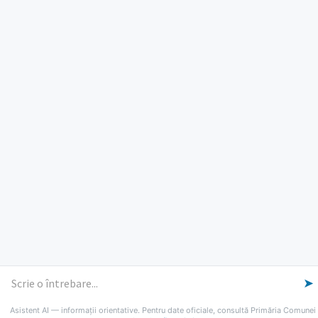
ORE DE LUCRU
PROGRAM INSTITUTIE
Luni, Miercuri, Joi: 8-16
Marti: 8-18
Vineri: 8-14
PROGRAMUL CU PUBLICUL
[vezi program]
Email
Facebook
YouTube
Despre Lumina
Primar
Consiliul Local
Date de contact
Noutăți
B-AWARE
© 2026 Primăria Comunei Lumina
➤
Asistent AI — informații orientative. Pentru date oficiale, consultă Primăria Comunei