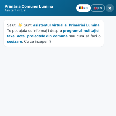
Skip
Skip
Skip
Skip
Primăria Comunei Lumina
to
to
to
to
×
EN
RO
Asistent virtual
content
left
right
footer
sidebar
sidebar
Salut! 
 Sunt 
asistentul virtual al Primăriei Lumina
. 
Te pot ajuta cu informații despre 
programul instituției
, 
taxe
, 
acte
, 
proiectele din comună
 sau cum să faci o 
sesizare
. Cu ce începem?
MENU
Anunt colectiv debitori
5248/20.03.2023
Home
News
/