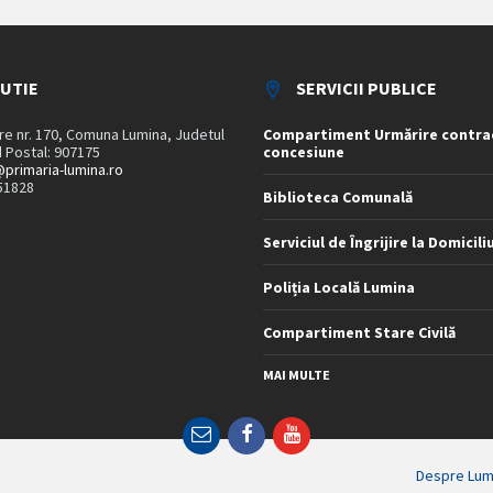
TUTIE
SERVICII PUBLICE
are nr. 170, Comuna Lumina, Judetul
Compartiment Urmărire contra
 Postal: 907175
concesiune
primaria-lumina.ro
51828
Biblioteca Comunală
Serviciul de Îngrijire la Domicili
Poliția Locală Lumina
Compartiment Stare Civilă
MAI MULTE
Email
Facebook
YouTube
Despre Lum