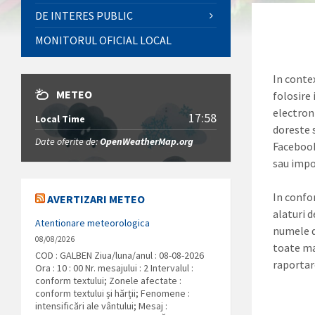
DE INTERES PUBLIC
MONITORUL OFICIAL LOCAL
In conte
METEO
folosire
electron
17:58
Local Time
doreste 
Date oferite de:
OpenWeatherMap.org
Facebook
sau impo
In confo
AVERTIZARI METEO
alaturi 
Atentionare meteorologica
numele d
08/08/2026
toate ma
COD : GALBEN Ziua/luna/anul : 08-08-2026
raportar
Ora : 10 : 00 Nr. mesajului : 2 Intervalul :
conform textului; Zonele afectate :
conform textului și hărții; Fenomene :
intensificări ale vântului; Mesaj :