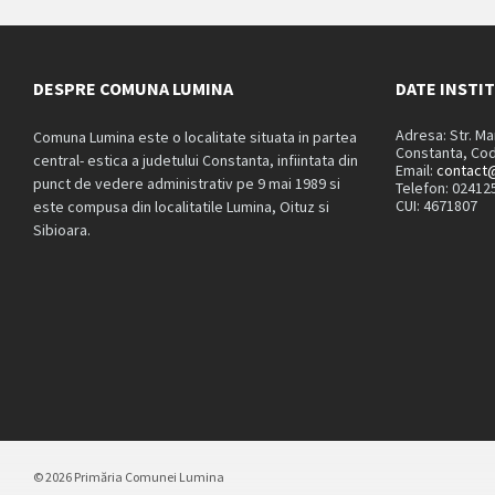
DESPRE COMUNA LUMINA
DATE INSTI
Adresa: Str. M
Comuna Lumina este o localitate situata in partea
Constanta, Cod
central- estica a judetului Constanta, infiintata din
Email:
contact@
punct de vedere administrativ pe 9 mai 1989 si
Telefon: 02412
CUI: 4671807
este compusa din localitatile Lumina, Oituz si
Sibioara.
© 2026 Primăria Comunei Lumina