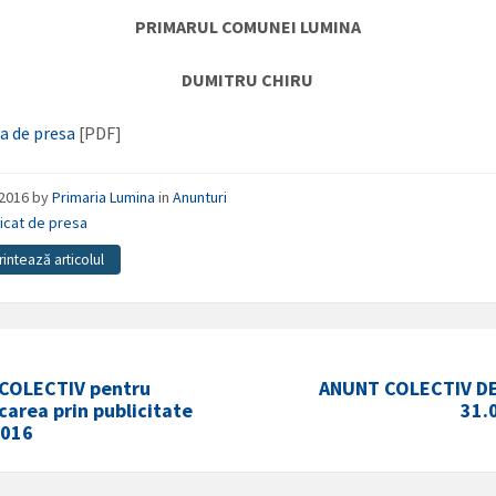
PRIMARUL COMUNEI LUMINA
DUMITRU CHIRU
a de presa
[PDF]
/2016
by
Primaria Lumina
in
Anunturi
icat de presa
rintează articolul
COLECTIV pentru
ANUNT COLECTIV D
area prin publicitate
31.
2016