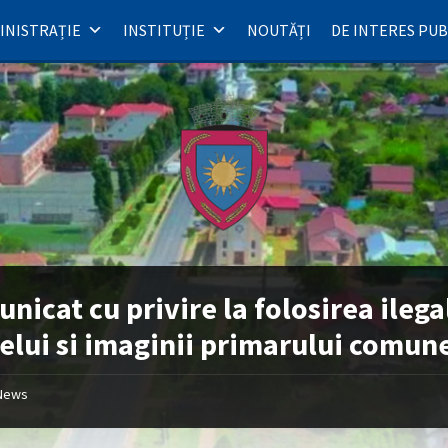
INISTRAȚIE
INSTITUȚIE
NOUTĂȚI
DE INTERES PUB
nicat cu privire la folosirea ilega
lui si imaginii primarului comun
News