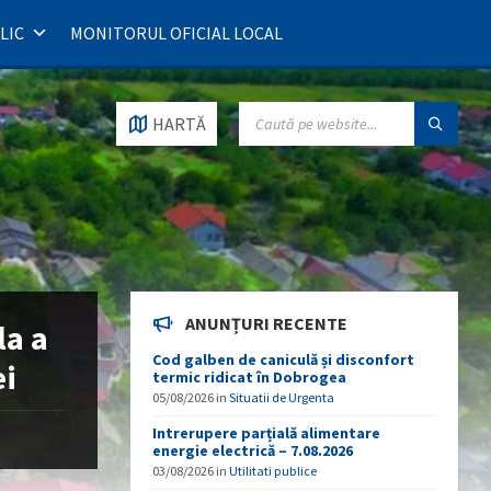
LIC
MONITORUL OFICIAL LOCAL
SEARCH:
HARTĂ
ANUNȚURI RECENTE
la a
Cod galben de caniculă și disconfort
ei
termic ridicat în Dobrogea
05/08/2026
in
Situatii de Urgenta
Intrerupere parțială alimentare
energie electrică – 7.08.2026
03/08/2026
in
Utilitati publice