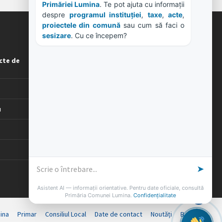
Primăriei Lumina
. Te pot ajuta cu informații 
despre 
programul instituției
, 
taxe
, 
acte
, 
proiectele din comună
 sau cum să faci o 
sesizare
. Cu ce începem?
ORE DE LUCRU
cte de
PROGRAM INSTITUTIE
Luni, Miercuri, Joi: 8-16
Marti: 8-18
Vineri: 8-14
u
PROGRAMUL CU PUBLICUL
[vezi program]
➤
Asistent AI — informații orientative. Pentru date oficiale, consultă
Primăria Comunei Lumina.
Confidențialitate
ina
Primar
Consiliul Local
Date de contact
Noutăți
B-AWARE