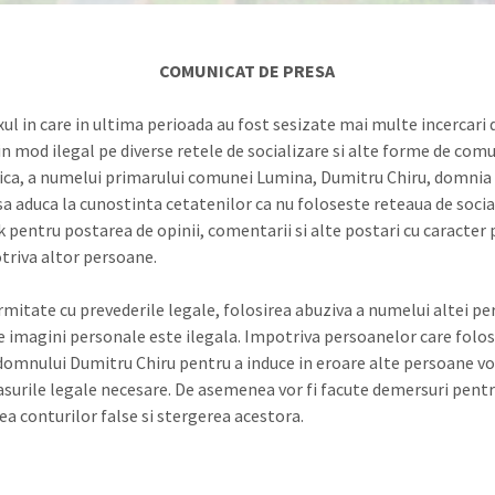
COMUNICAT DE PRESA
xul in care in ultima perioada au fost sesizate mai multe incercari 
 in mod ilegal pe diverse retele de socializare si alte forme de com
ica, a numelui primarului comunei Lumina, Dumitru Chiru, domnia
sa aduca la cunostinta cetatenilor ca nu foloseste reteaua de socia
 pentru postarea de opinii, comentarii si alte postari cu caracter
triva altor persoane.
rmitate cu prevederile legale, folosirea abuziva a numelui altei p
de imagini personale este ilegala. Impotriva persoanelor care folo
omnului Dumitru Chiru pentru a induce in eroare alte persoane vor
surile legale necesare. De asemenea vor fi facute demersuri pent
ea conturilor false si stergerea acestora.