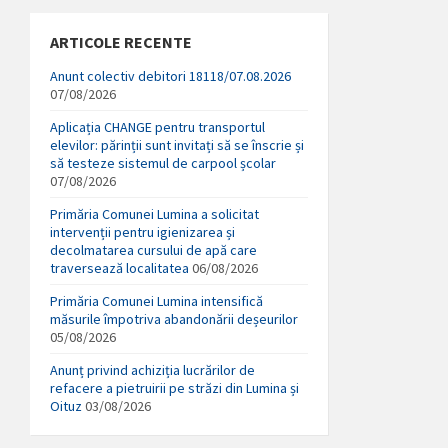
ARTICOLE RECENTE
Anunt colectiv debitori 18118/07.08.2026
07/08/2026
Aplicația CHANGE pentru transportul
elevilor: părinții sunt invitați să se înscrie și
să testeze sistemul de carpool școlar
07/08/2026
Primăria Comunei Lumina a solicitat
intervenții pentru igienizarea și
decolmatarea cursului de apă care
traversează localitatea
06/08/2026
Primăria Comunei Lumina intensifică
măsurile împotriva abandonării deșeurilor
05/08/2026
Anunț privind achiziția lucrărilor de
refacere a pietruirii pe străzi din Lumina și
Oituz
03/08/2026