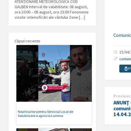
ATENȚIONARE METEOROLOGICĂ COD
GALBEN Interval de valabilitate: 08 august,
ora 10:00 – 08 august, ora 23:00 Fenomene
vizate: intensificări ale vântului Zone […]
Comunic
Clipuri recente
15/04
comun
P
Previous
ANUNŢ 
comunic
Noul tractor pentru Serviciul Local de
14.04.
Salubrizare a ajuns la Lumina