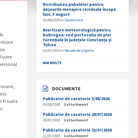
Distribuirea pubelelor pentru
deșeurile menajere reziduale începe
luni, 3 august
01/08/2026
in
Salubrizare
Avertizare meteorologică pentru
de
Dobrogea: cod portocaliu de ploi
torențiale în județele Constanța și
unicare
Tulcea
 sa
22/07/2026
in
Situatii de Urgenta
lizare
MAI MULTE
 personal
ersoane,
DOCUMENTE
sesc
Publicatie de casatorie 5/08/2026
 fi luate
05/08/2026
1 attachment
ru
Publicatie de casatorie 28/07/2026
28/07/2026
1 attachment
Publicatie de casatorie 21/07/2026
21/07/2026
1 attachment