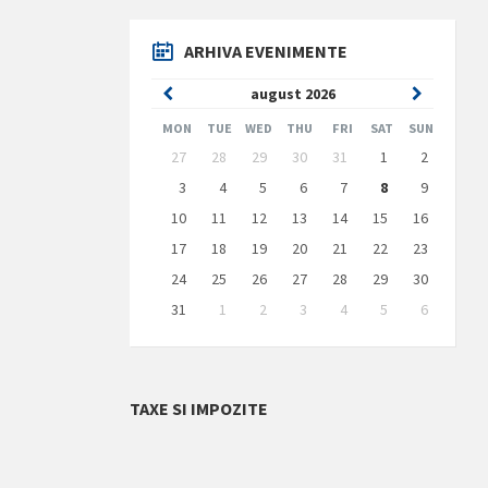
ARHIVA EVENIMENTE
Previous
Next
august
2026
Month
Month
MON
TUE
WED
THU
FRI
SAT
SUN
Skip
27
28
29
30
31
1
2
calendar
days
3
4
5
6
7
8
9
10
11
12
13
14
15
16
17
18
19
20
21
22
23
24
25
26
27
28
29
30
31
1
2
3
4
5
6
Back
to
calendar
days
TAXE SI IMPOZITE