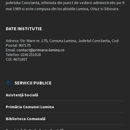
judetului Constanta, infiintata din punct de vedere administrativ pe 9
mai 1989 si este compusa din localitatile Lumina, Oituz si Sibioara.
DATE INSTITUTIE
Adresa: Str. Mare nr. 170, Comuna Lumina, Judetul Constanta, Cod
Postal: 907175
Email:
contact@primaria-lumina.ro
Telefon: 0241251828
CUI: 4671807
SERVICII PUBLICE
Asistență Socială
Primăria Comunei Lumina
Biblioteca Comunală