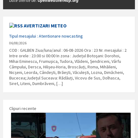
Date oferite de:
OpenWeatherMap.org
AVERTIZARI METEO
Tipul mesajului : Atentionare nowcasting
06/08/2026
COD : GALBEN Ziua/luna/anul : 06-08-2026 Ora : 23 Nr. mesajului : 2
Intre orele : 23:00 si 00:00 In zona : Județul Botoşani: Dorohoi,
Mihai Eminescu, Frumușica, Tudora, Vlădeni, Șendriceni, Vârfu
Câmpului, Dersca, Hilișeu-Horia, Broscăuți, Roma, Mihăileni,
Nicșeni, Leorda, Cândești, Brăești, Văculești, Lozna, Dimăcheni,
Bucecea;Județul Suceava: Rădăuți, Vicovu de Sus, Dolhasca,
Siret, Liteni, Dumbrăveni, […]
Clipuri recente