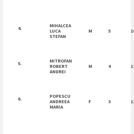
MIHALCEA
4.
LUCA
M
5
1
STEFAN
MITROFAN
5.
ROBERT
M
4
1
ANDREI
POPESCU
6.
ANDREEA
F
3
1
MARIA