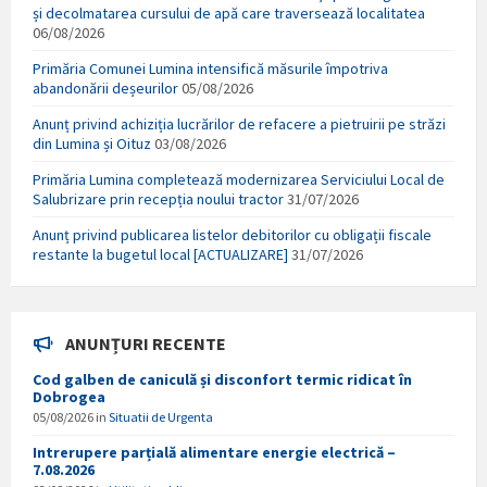
și decolmatarea cursului de apă care traversează localitatea
06/08/2026
Primăria Comunei Lumina intensifică măsurile împotriva
abandonării deșeurilor
05/08/2026
Anunț privind achiziția lucrărilor de refacere a pietruirii pe străzi
din Lumina și Oituz
03/08/2026
Primăria Lumina completează modernizarea Serviciului Local de
Salubrizare prin recepția noului tractor
31/07/2026
Anunț privind publicarea listelor debitorilor cu obligații fiscale
restante la bugetul local [ACTUALIZARE]
31/07/2026
ANUNȚURI RECENTE
Cod galben de caniculă și disconfort termic ridicat în
Dobrogea
05/08/2026
in
Situatii de Urgenta
Intrerupere parțială alimentare energie electrică –
7.08.2026