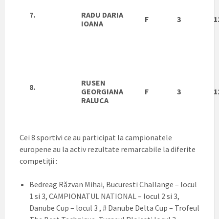
7.
RADU DARIA
F
3
1
IOANA
RUSEN
8.
GEORGIANA
F
3
1
RALUCA
Cei 8 sportivi ce au participat la campionatele
europene au la activ rezultate remarcabile la diferite
competiții :
Bedreag Răzvan Mihai, Bucuresti Challange – locul
1 si 3, CAMPIONATUL NATIONAL – locul 2 si 3,
Danube Cup – locul 3 , # Danube Delta Cup – Trofeul