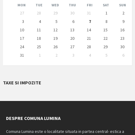
Month
Month
MON
TUE
WED
THU
FRI
SAT
SUN
Skip
27
28
29
30
31
1
2
calendar
days
3
4
5
6
7
8
9
10
11
12
13
14
15
16
17
18
19
20
21
22
23
24
25
26
27
28
29
30
31
1
2
3
4
5
6
Back
to
calendar
days
TAXE SI IMPOZITE
DESPRE COMUNA LUMINA
Comuna Lumina este o localitate situata in partea central- estica a