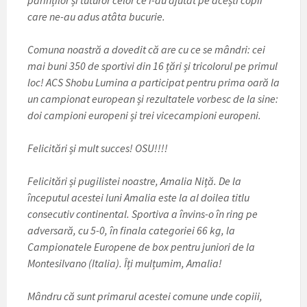
părinților și tuturor celor ce i-au ajutat pe acești copii
care ne-au adus atâta bucurie.
Comuna noastră a dovedit că are cu ce se mândri: cei
mai buni 350 de sportivi din 16 țări și tricolorul pe primul
loc! ACS Shobu Lumina a participat pentru prima oară la
un campionat european și rezultatele vorbesc de la sine:
doi campioni europeni și trei vicecampioni europeni.
Felicitări și mult succes! OSU!!!!
Felicitări și pugilistei noastre, Amalia Niță. De la
începutul acestei luni Amalia este la al doilea titlu
consecutiv continental. Sportiva a învins-o în ring pe
adversară, cu 5-0, în finala categoriei 66 kg, la
Campionatele Europene de box pentru juniori de la
Montesilvano (Italia). Îți mulțumim, Amalia!
Mândru că sunt primarul acestei comune unde copiii,