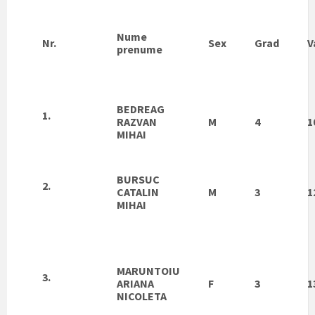
Nume
Nr.
Sex
Grad
V
prenume
BEDREAG
1.
RAZVAN
M
4
1
MIHAI
BURSUC
2.
CATALIN
M
3
1
MIHAI
MARUNTOIU
3.
ARIANA
F
3
1
NICOLETA