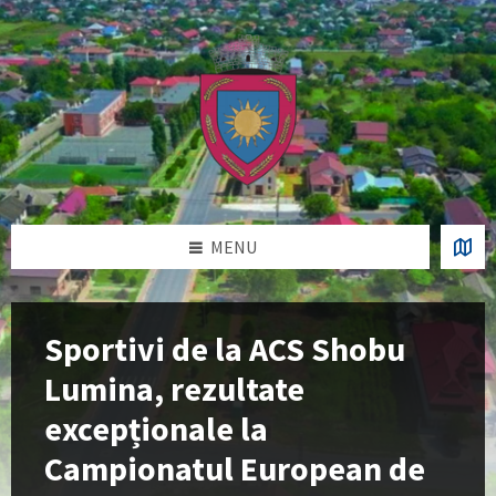
Skip
Skip
Skip
Skip
to
to
to
to
content
left
right
footer
sidebar
sidebar
MENU
Sportivi de la ACS Shobu
Lumina, rezultate
excepționale la
Campionatul European de