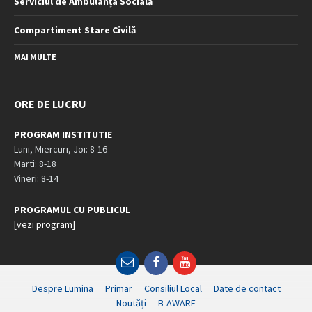
Serviciul de Ambulanța Socială
Compartiment Stare Civilă
MAI MULTE
ORE DE LUCRU
PROGRAM INSTITUTIE
Luni, Miercuri, Joi: 8-16
Marti: 8-18
Vineri: 8-14
PROGRAMUL CU PUBLICUL
[vezi program]
Email
Facebook
YouTube
Despre Lumina
Primar
Consiliul Local
Date de contact
Noutăți
B-AWARE