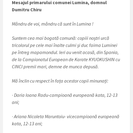
Mesajul primarului comunei Lumina, domnul
Dumitru Chiru
Mândru de voi, mândru că sunt în Lumina !
Suntem cea mai bogată comună: copiii noștri urcă
tricolorul pe cele mai înalte culmi și duc faima Luminei
pe întreg mapamondul. Ieri au venit acasă, din Spania,
de la Campionatul European de Karate KYUOKUSHIN cu
CINCI premii mari, demne de munca depusă.
Mă înclin cu respect în fața acestor copii minunați:
· Daria Ioana Radu-campioană europeană kata, 12-13
ani;
· Ariana Nicoleta Maruntoiu- vicecampioană europeană
kata, 12-13 ani;