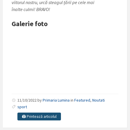
viitorul nostru, urcă steagul țării pe cele mai
înalte culmi! BRAVO!
Galerie foto
11/10/2022
by
Primaria Lumina
in
Featured
,
Noutati
sport
🖨️ Printează articolul