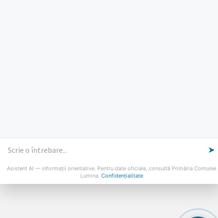
Marti: 8-18
Vineri: 8-14
PROGRAMUL CU PUBLICUL
[vezi program]
Email
Facebook
YouTube
Despre Lumina
Primar
Consiliul Local
Date de contact
Noutăți
B-AWARE
➤
© 2026 Primăria Comunei Lumina
Asistent AI — informații orientative. Pentru date oficiale, consultă Primăria Comunei
Lumina.
Confidențialitate