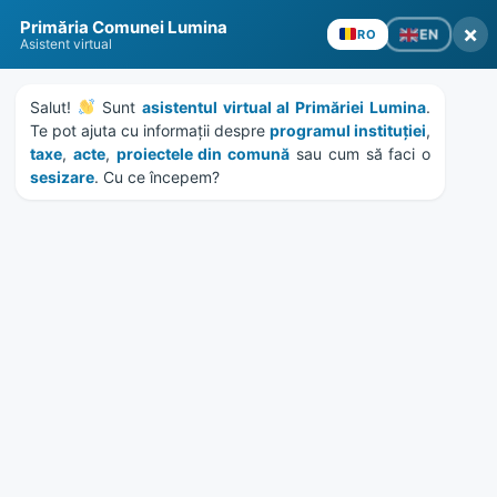
Skip
Skip
Skip
Skip
to
to
to
to
content
left
right
footer
sidebar
sidebar
Primăria Comunei Lumina
×
EN
RO
Asistent virtual
Salut! 
 Sunt 
asistentul virtual al Primăriei Lumina
. 
Te pot ajuta cu informații despre 
programul instituției
, 
MENU
taxe
, 
acte
, 
proiectele din comună
 sau cum să faci o 
sesizare
. Cu ce începem?
Etichetă:
lege anti fumat
Home
News
/