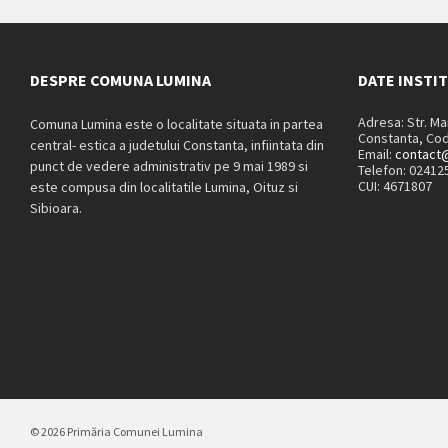
DESPRE COMUNA LUMINA
DATE INSTI
Adresa: Str. M
Comuna Lumina este o localitate situata in partea
Constanta, Cod
central- estica a judetului Constanta, infiintata din
Email:
contact@
punct de vedere administrativ pe 9 mai 1989 si
Telefon: 02412
CUI: 4671807
este compusa din localitatile Lumina, Oituz si
Sibioara.
© 2026 Primăria Comunei Lumina