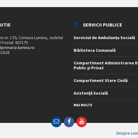
TUTIE
SERVICII PUBLICE
are nr. 170, Comuna Lumina, Judetul
Serviciul de Ambulanța Socială
 Postal: 907175
primaria-lumina.ro
Biblioteca Comunală
51828
Compartiment Administrarea D
Public și Privat
Compartiment Stare Civilă
Asistență Socială
MAI MULTE
Email
Facebook
YouTube
Despre Lum