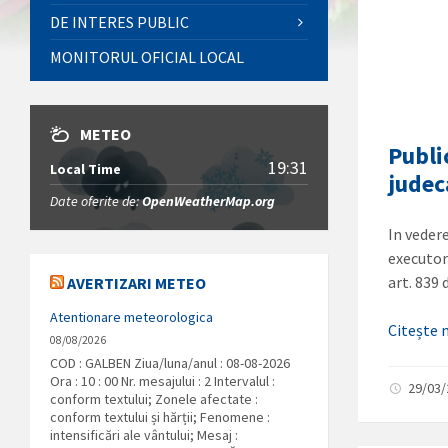
DE INTERES PUBLIC
MONITORUL OFICIAL LOCAL
METEO
Publi
19:31
Local Time
judec
Date oferite de:
OpenWeatherMap.org
In veder
executor
art. 839
AVERTIZARI METEO
Atentionare meteorologica
Citește
08/08/2026
COD : GALBEN Ziua/luna/anul : 08-08-2026
Ora : 10 : 00 Nr. mesajului : 2 Intervalul :
29/03
conform textului; Zonele afectate :
conform textului și hărții; Fenomene :
intensificări ale vântului; Mesaj :