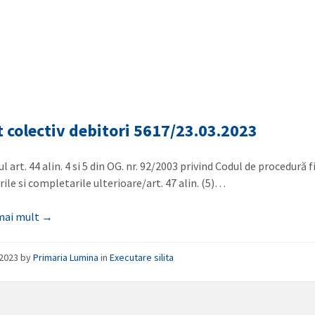
 colectiv debitori 5617/23.03.2023
l art. 44 alin. 4 si 5 din OG. nr. 92/2003 privind Codul de procedură f
ile si completarile ulterioare/art. 47 alin. (5)…
 mai mult →
/2023
by
Primaria Lumina
in
Executare silita