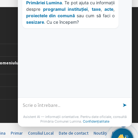
Primăriei Lumina
. Te pot ajuta cu informații 
despre 
programul instituției
, 
taxe
, 
acte
, 
proiectele din comună
 sau cum să faci o 
ORE DE LUCRU
sesizare
. Cu ce începem?
PROGRAM INSTITUTIE
Luni, Miercuri, Joi: 8-16
Marti: 8-18
Vineri: 8-14
omeniului
PROGRAMUL CU PUBLICUL
[vezi program]
➤
Asistent AI — informații orientative. Pentru date oficiale, consultă
Primăria Comunei Lumina.
Confidențialitate
ina
Primar
Consiliul Local
Date de contact
Noutăți
B-AWARE