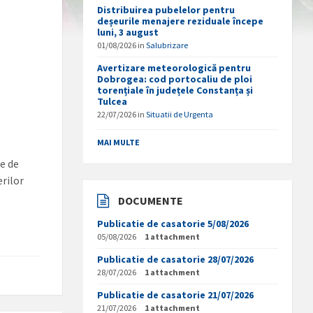
Distribuirea pubelelor pentru
deșeurile menajere reziduale începe
luni, 3 august
01/08/2026
in
Salubrizare
Avertizare meteorologică pentru
Dobrogea: cod portocaliu de ploi
torențiale în județele Constanța și
Tulcea
22/07/2026
in
Situatii de Urgenta
MAI MULTE
le de
erilor
DOCUMENTE
Publicatie de casatorie 5/08/2026
05/08/2026
1 attachment
Publicatie de casatorie 28/07/2026
28/07/2026
1 attachment
Publicatie de casatorie 21/07/2026
21/07/2026
1 attachment