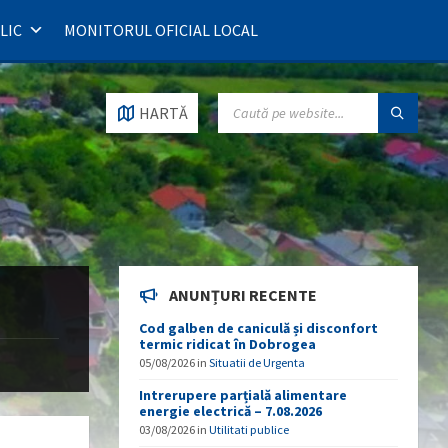
LIC
MONITORUL OFICIAL LOCAL
SEARCH:
HARTĂ
ANUNȚURI RECENTE
Cod galben de caniculă și disconfort
termic ridicat în Dobrogea
05/08/2026
in
Situatii de Urgenta
Intrerupere parțială alimentare
energie electrică – 7.08.2026
03/08/2026
in
Utilitati publice