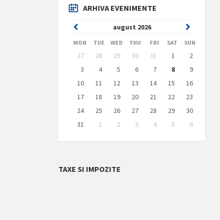
ARHIVA EVENIMENTE
Previous
Next
august
2026
Month
Month
MON
TUE
WED
THU
FRI
SAT
SUN
Skip
27
28
29
30
31
1
2
calendar
days
3
4
5
6
7
8
9
10
11
12
13
14
15
16
17
18
19
20
21
22
23
24
25
26
27
28
29
30
31
1
2
3
4
5
6
Back
to
calendar
days
TAXE SI IMPOZITE