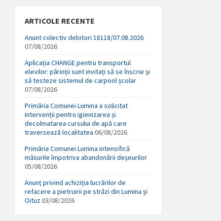
ARTICOLE RECENTE
Anunt colectiv debitori 18118/07.08.2026
07/08/2026
Aplicația CHANGE pentru transportul
elevilor: părinții sunt invitați să se înscrie și
să testeze sistemul de carpool școlar
07/08/2026
Primăria Comunei Lumina a solicitat
intervenții pentru igienizarea și
decolmatarea cursului de apă care
traversează localitatea
06/08/2026
Primăria Comunei Lumina intensifică
măsurile împotriva abandonării deșeurilor
05/08/2026
Anunț privind achiziția lucrărilor de
refacere a pietruirii pe străzi din Lumina și
Oituz
03/08/2026