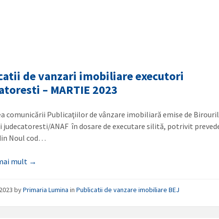
catii de vanzari imobiliare executori
atoresti – MARTIE 2023
ea comunicării Publicaţiilor de vânzare imobiliară emise de Birouri
i judecatoresti/ANAF în dosare de executare silită, potrivit preved
 din Noul cod…
 mai mult →
/2023
by
Primaria Lumina
in
Publicatii de vanzare imobiliare BEJ