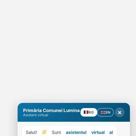
Primăria Comunei Lumina
×
EN
RO
Asistent virtual
Salut! 
 Sunt 
asistentul virtual al 