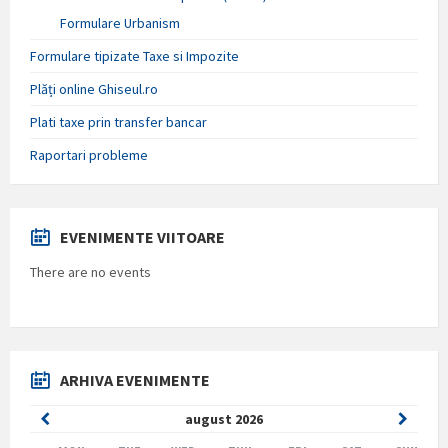
Formulare Urbanism
Formulare tipizate Taxe si Impozite
Plăți online Ghiseul.ro
Plati taxe prin transfer bancar
Raportari probleme
EVENIMENTE VIITOARE
There are no events
ARHIVA EVENIMENTE
Previous
Next
august
2026
Month
Month