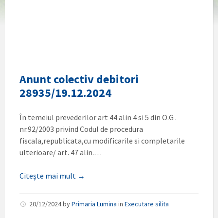
Anunt colectiv debitori
28935/19.12.2024
În temeiul prevederilor art 44 alin 4 si 5 din O.G .
nr.92/2003 privind Codul de procedura
fiscala,republicata,cu modificarile si completarile
ulterioare/ art. 47 alin.…
Citește mai mult →
20/12/2024
by
Primaria Lumina
in
Executare silita