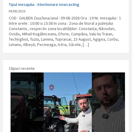
Tipul mesajului : Atentionare nowcasting
09/08/2026
COD : GALBEN Ziua/luna/anul : 09-08-2026 Ora : 10 Nr. mesajului : 1
Intre orele : 10:00 si 15:00 In zona : Zona de litoral a județului
Constanta , respectiv zona localităților: Constanța, Năvodari,
Ovidiu, Mihail Kogălniceanu, Eforie, Cumpăna, Valu lui Traian,
Techirghiol, Tuzla, Lumina, Topraisar, 23 August, Agigea, Corbu,
Limanu, Albești, Pecineaga, Istria, Săcele, […]
Clipuri recente