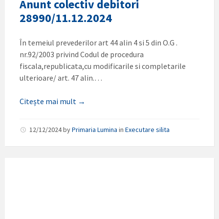
Anunt colectiv debitori
28990/11.12.2024
În temeiul prevederilor art 44 alin 4 si 5 din O.G .
nr.92/2003 privind Codul de procedura
fiscala,republicata,cu modificarile si completarile
ulterioare/ art. 47 alin.…
Citește mai mult →
12/12/2024
by
Primaria Lumina
in
Executare silita