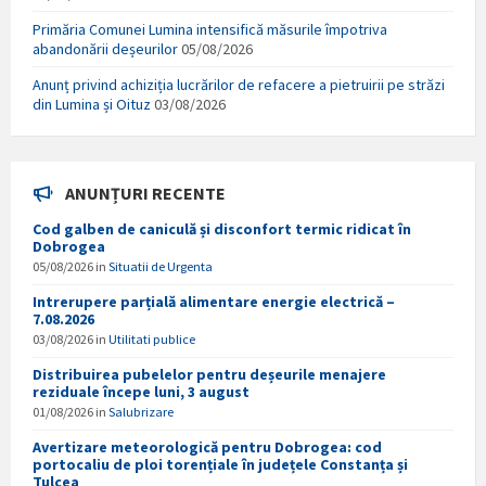
Primăria Comunei Lumina intensifică măsurile împotriva
abandonării deșeurilor
05/08/2026
Anunț privind achiziția lucrărilor de refacere a pietruirii pe străzi
din Lumina și Oituz
03/08/2026
ANUNȚURI RECENTE
Cod galben de caniculă și disconfort termic ridicat în
Dobrogea
05/08/2026
in
Situatii de Urgenta
Intrerupere parțială alimentare energie electrică –
7.08.2026
03/08/2026
in
Utilitati publice
Distribuirea pubelelor pentru deșeurile menajere
reziduale începe luni, 3 august
01/08/2026
in
Salubrizare
Avertizare meteorologică pentru Dobrogea: cod
portocaliu de ploi torențiale în județele Constanța și
Tulcea