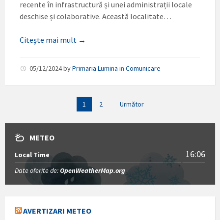
recente în infrastructură și unei administrații locale
deschise și colaborative. Această localitate…
Citește mai mult →
05/12/2024
by
Primaria Lumina
in
Comunicare
Paginație
1
2
Următor
articole
METEO
16:06
Local Time
Date oferite de:
OpenWeatherMap.org
AVERTIZARI METEO