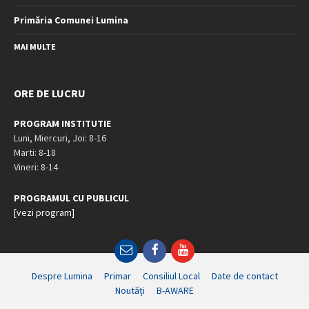
Primăria Comunei Lumina
MAI MULTE
ORE DE LUCRU
PROGRAM INSTITUTIE
Luni, Miercuri, Joi: 8-16
Marti: 8-18
Vineri: 8-14
PROGRAMUL CU PUBLICUL
[vezi program]
Email
Facebook
YouTube
Despre Lumina
Primar
Consiliul Local
Date de contact
Noutăți
B-AWARE