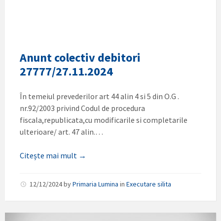
Anunt colectiv debitori
27777/27.11.2024
În temeiul prevederilor art 44 alin 4 si 5 din O.G .
nr.92/2003 privind Codul de procedura
fiscala,republicata,cu modificarile si completarile
ulterioare/ art. 47 alin.…
Citește mai mult →
12/12/2024
by
Primaria Lumina
in
Executare silita