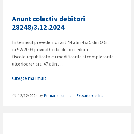
Anunt colectiv debitori
28248/3.12.2024
În temeiul prevederilor art 44 alin 4 si 5 din O.G .
nr.92/2003 privind Codul de procedura
fiscala,republicata,cu modificarile si completarile
ulterioare/ art. 47 alin.…
Citește mai mult →
12/12/2024
by
Primaria Lumina
in
Executare silita