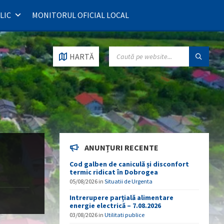
LIC
MONITORUL OFICIAL LOCAL
SEARCH:
HARTĂ
ANUNȚURI RECENTE
Cod galben de caniculă și disconfort
termic ridicat în Dobrogea
05/08/2026
in
Situatii de Urgenta
Intrerupere parțială alimentare
energie electrică – 7.08.2026
03/08/2026
in
Utilitati publice