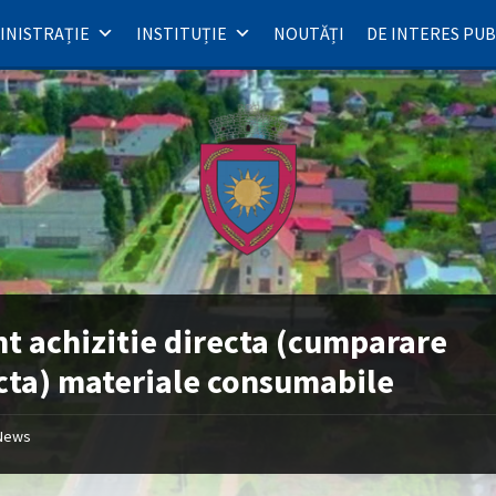
INISTRAȚIE
INSTITUȚIE
NOUTĂȚI
DE INTERES PUB
t achizitie directa (cumparare
cta) materiale consumabile
News