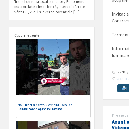
ocupare”
Transilvaniei și local la munte ; Fenomene :
instabilitate atmosferică, intensificări ale
vântului, vijelii și averse torențiale […]
Invitatia
Contract
Termenul
Clipuri recente
Informat
lumina.r
22/01
achizit
P
Noul tractor pentru Serviciul Local de
Salubrizare a ajuns la Lumina
Previous
Anunt a
Videop