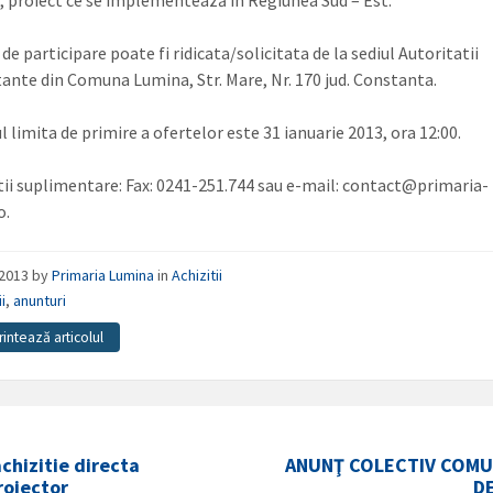
, proiect ce se implementează în Regiunea Sud – Est.
 de participare poate fi ridicata/solicitata de la sediul Autoritatii
ante din Comuna Lumina, Str. Mare, Nr. 170 jud. Constanta.
 limita de primire a ofertelor este 31 ianuarie 2013, ora 12:00.
ii suplimentare: Fax: 0241-251.744 sau e-mail: contact@primaria-
o.
/2013
by
Primaria Lumina
in
Achizitii
ii
,
anunturi
rintează articolul
chizitie directa
ANUNŢ COLECTIV COMU
roiector
D