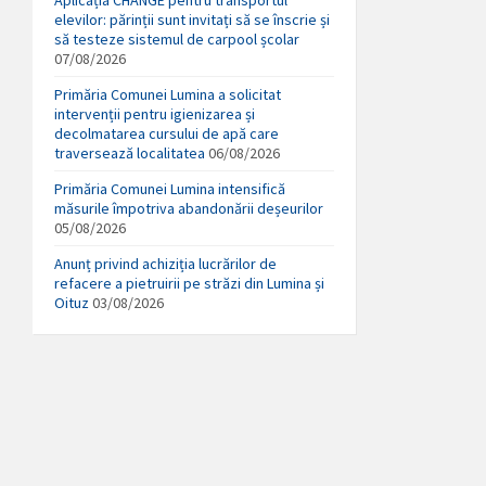
elevilor: părinții sunt invitați să se înscrie și
să testeze sistemul de carpool școlar
07/08/2026
Primăria Comunei Lumina a solicitat
intervenții pentru igienizarea și
decolmatarea cursului de apă care
traversează localitatea
06/08/2026
Primăria Comunei Lumina intensifică
măsurile împotriva abandonării deșeurilor
05/08/2026
Anunț privind achiziția lucrărilor de
refacere a pietruirii pe străzi din Lumina și
Oituz
03/08/2026