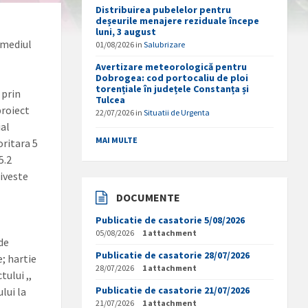
Distribuirea pubelelor pentru
deșeurile menajere reziduale începe
luni, 3 august
 mediul
01/08/2026
in
Salubrizare
Avertizare meteorologică pentru
Dobrogea: cod portocaliu de ploi
torențiale în județele Constanța și
 prin
Tulcea
proiect
22/07/2026
in
Situatii de Urgenta
ial
MAI MULTE
ritara 5
5.2
riveste
DOCUMENTE
Publicatie de casatorie 5/08/2026
05/08/2026
1 attachment
 de
Publicatie de casatorie 28/07/2026
e; hartie
28/07/2026
1 attachment
ului ,,
Publicatie de casatorie 21/07/2026
lui la
21/07/2026
1 attachment