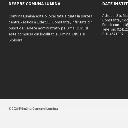
DESPRE COMUNA LUMINA
DATE INSTI
Adresa: Str. M
Comuna Lumina este o localitate situata in partea
Constanta, Cod
central- estica a judetului Constanta, infiintata din
Email:
contact@
punct de vedere administrativ pe 9 mai 1989 si
Telefon: 02412
CUI: 4671807
este compusa din localitatile Lumina, Oituz si
Sibioara.
© 2026 Primăria Comunei Lumina