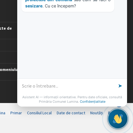
ORE DE LUCRU
proiectele din comună
 sau cum să faci o 
sesizare
. Cu ce începem?
PROGRAM INSTITUTIE
Luni, Miercuri, Joi: 8-16
cte de
Marti: 8-18
Vineri: 8-14
PROGRAMUL CU PUBLICUL
[vezi program]
omeniului
➤
Asistent AI — informații orientative. Pentru date oficiale, consultă
Primăria Comunei Lumina.
Confidențialitate
ina
Primar
Consiliul Local
Date de contact
Noutăți
B-AWARE