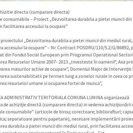
hizitie directa (cumparare directa)
e consumabile – Proiect „Dezvoltarea durabila a pietei muncii din
in facilitarea accesului la ocupare”
 proiectului „Dezvoltarea durabila a pietei muncii din mediul rural,
rea accesului la ocupare” – Nr. Contract POSDRU/110/5.2/G/86892, 
at din Fondul Social European prin Programul Operational Sector
rea Resurselor Umane 2007- 2013 „Investeste în oameni!”, Axa prio
area masurilor active de ocupare”, Domeniul Major de Intervenţie 
rea sustenabilitatii pe termen lung a zonelor rurale in ceea ce p
rea resurselor umane si ocuparea fortei de munca”,
A ADMINISTRATIV TERITORIALA COMUNA LUMINA organizează
 de achiziţie directă (cumparare directa) in vederea achiziţionării
le consumabile” (articole de birou; corectoare; bibliorafturi; caps
ica; separatoare pentru papetarie), necesare implementării proiect
ea durabila a pietei muncii din mediul rural, prin facilitarea accesu