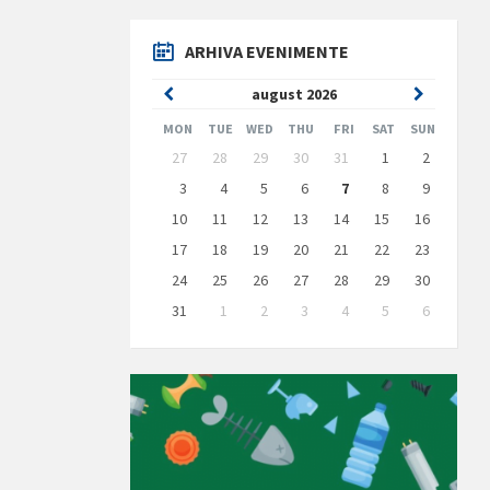
ARHIVA EVENIMENTE
Previous
Next
august
2026
Month
Month
MON
TUE
WED
THU
FRI
SAT
SUN
Skip
27
28
29
30
31
1
2
calendar
days
3
4
5
6
7
8
9
10
11
12
13
14
15
16
17
18
19
20
21
22
23
24
25
26
27
28
29
30
31
1
2
3
4
5
6
Back
to
calendar
days