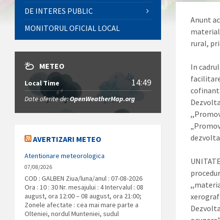
DE INTERES PUBLIC
Anunt ac
MONITORUL OFICIAL LOCAL
material
rural, pr
METEO
In cadrul
facilita
14:49
Local Time
cofinant
Date oferite de:
OpenWeatherMap.org
Dezvolta
,,Promov
„Promova
dezvolta
AVERTIZARI METEO
Atentionare meteorologica
UNITATE
07/08/2026
procedura
COD : GALBEN Ziua/luna/anul : 07-08-2026
,,materia
Ora : 10 : 30 Nr. mesajului : 4 Intervalul : 08
august, ora 12:00 – 08 august, ora 21:00;
xerograf
Zonele afectate : cea mai mare parte a
Dezvoltar
Olteniei, nordul Munteniei, sudul