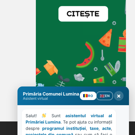
Primăria Comunei Lumina
×
EN
RO
TAXE SI IMPOZITE
Asistent virtual
Salut! 
 Sunt 
asistentul virtual al 
Primăriei Lumina
. Te pot ajuta cu informații 
despre 
programul instituției
, 
taxe
, 
acte
, 