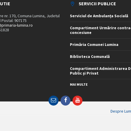
TUTIE
SERVICII PUBLICE
are nr. 170, Comuna Lumina, Judetul
Serviciul de Ambulanța Socială
 Postal: 907175
primaria-lumina.ro
Compartiment Urmărire contra
51828
concesiune
Primăria Comunei Lumina
Biblioteca Comunală
Compartiment Administrarea D
Public și Privat
MAI MULTE
Email
Facebook
YouTube
Despre Lum