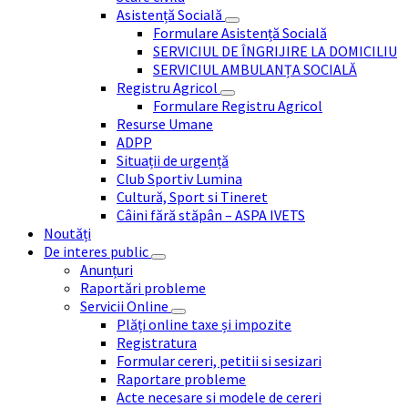
Asistență Socială
Formulare Asistență Socială
SERVICIUL DE ÎNGRIJIRE LA DOMICILIU
SERVICIUL AMBULANȚA SOCIALĂ
Registru Agricol
Formulare Registru Agricol
Resurse Umane
ADPP
Situații de urgență
Club Sportiv Lumina
Cultură, Sport si Tineret
Câini fără stăpân – ASPA IVETS
Noutăți
De interes public
Anunțuri
Raportări probleme
Servicii Online
Plăți online taxe și impozite
Registratura
Formular cereri, petitii si sesizari
Raportare probleme
Acte necesare si modele de cereri