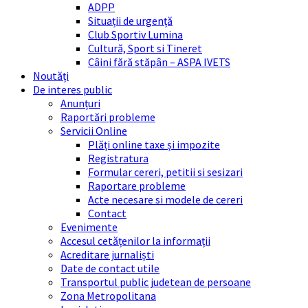
ADPP
Situații de urgență
Club Sportiv Lumina
Cultură, Sport si Tineret
Câini fără stăpân – ASPA IVETS
Noutăți
De interes public
Anunțuri
Raportări probleme
Servicii Online
Plăți online taxe și impozite
Registratura
Formular cereri, petitii si sesizari
Raportare probleme
Acte necesare si modele de cereri
Contact
Evenimente
Accesul cetățenilor la informații
Acreditare jurnaliști
Date de contact utile
Transportul public judetean de persoane
Zona Metropolitana