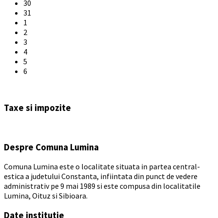
30
31
1
2
3
4
5
6
Back
to
Taxe si impozite
calendar
days
Despre Comuna Lumina
Comuna Lumina este o localitate situata in partea central-
estica a judetului Constanta, infiintata din punct de vedere
administrativ pe 9 mai 1989 si este compusa din localitatile
Lumina, Oituz si Sibioara.
Date institutie