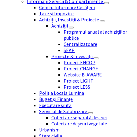
Informații Servicii & Compartimente
Centru Informare Cetățeni
Taxe și Impozite
Achiziții, Investiții & Proiecte
Achiziții
Programul anual al achizițiilor
publice
Centralizatoare
SEAP
Proiecte & Investiții
Proiect ENCOP
Proiect CHANGE
Website B-AWARE
Proiect LIGHT
Proiect LESS
Poliția Locală Lumina
Buget și Finanțe
Executare silită
Serviciul de Salubrizare
Colectare separată deșeuri
Colectare deșeuri vegetale
Urbanism
Stare civila