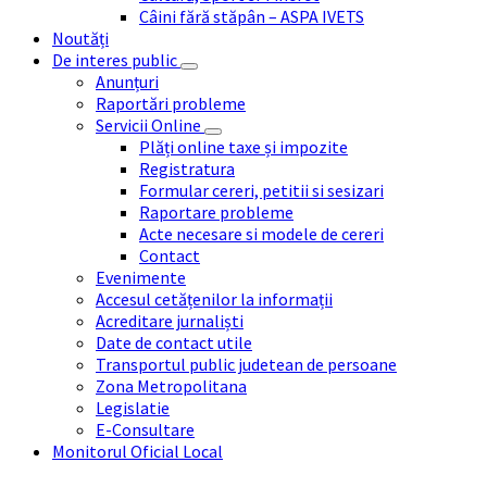
Câini fără stăpân – ASPA IVETS
Noutăți
De interes public
Anunțuri
Raportări probleme
Servicii Online
Plăți online taxe și impozite
Registratura
Formular cereri, petitii si sesizari
Raportare probleme
Acte necesare si modele de cereri
Contact
Evenimente
Accesul cetățenilor la informații
Acreditare jurnaliști
Date de contact utile
Transportul public judetean de persoane
Zona Metropolitana
Legislatie
E-Consultare
Monitorul Oficial Local