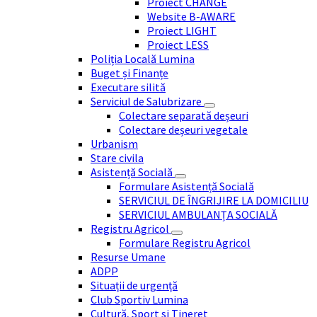
Proiect CHANGE
Website B-AWARE
Proiect LIGHT
Proiect LESS
Poliția Locală Lumina
Buget și Finanțe
Executare silită
Serviciul de Salubrizare
Colectare separată deșeuri
Colectare deșeuri vegetale
Urbanism
Stare civila
Asistență Socială
Formulare Asistență Socială
SERVICIUL DE ÎNGRIJIRE LA DOMICILIU
SERVICIUL AMBULANȚA SOCIALĂ
Registru Agricol
Formulare Registru Agricol
Resurse Umane
ADPP
Situații de urgență
Club Sportiv Lumina
Cultură, Sport si Tineret