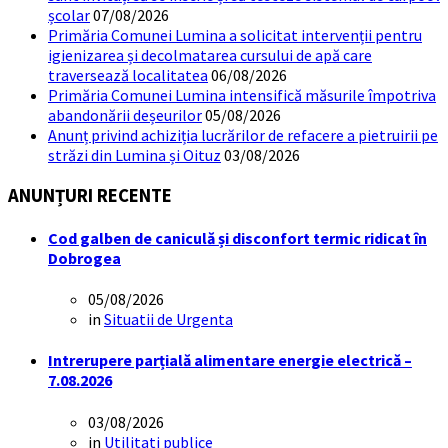
școlar
07/08/2026
Primăria Comunei Lumina a solicitat intervenții pentru
igienizarea și decolmatarea cursului de apă care
traversează localitatea
06/08/2026
Primăria Comunei Lumina intensifică măsurile împotriva
abandonării deșeurilor
05/08/2026
Anunț privind achiziția lucrărilor de refacere a pietruirii pe
străzi din Lumina și Oituz
03/08/2026
ANUNȚURI RECENTE
Cod galben de caniculă și disconfort termic ridicat în
Dobrogea
05/08/2026
in
Situatii de Urgenta
Intrerupere parțială alimentare energie electrică –
7.08.2026
03/08/2026
in
Utilitati publice