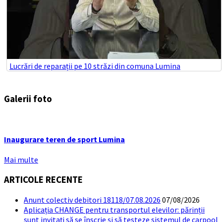
Lucrări de reparații pe 10 străzi din comuna Lumina
Galerii foto
Inaugurare teren de sport Lumina
Mai multe
ARTICOLE RECENTE
Anunt colectiv debitori 18118/07.08.2026
07/08/2026
Aplicația CHANGE pentru transportul elevilor: părinții
sunt invitați să se înscrie și să testeze sistemul de carpool