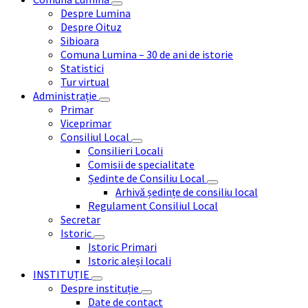
Despre Lumina
Despre Oituz
Sibioara
Comuna Lumina – 30 de ani de istorie
Statistici
Tur virtual
Administrație
Primar
Viceprimar
Consiliul Local
Consilieri Locali
Comisii de specialitate
Ședinte de Consiliu Local
Arhivă ședințe de consiliu local
Regulament Consiliul Local
Secretar
Istoric
Istoric Primari
Istoric aleși locali
INSTITUȚIE
Despre instituție
Date de contact