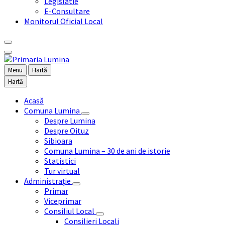
Legislatie
E-Consultare
Monitorul Oficial Local
Menu
Hartă
Hartă
Acasă
Comuna Lumina
Despre Lumina
Despre Oituz
Sibioara
Comuna Lumina – 30 de ani de istorie
Statistici
Tur virtual
Administrație
Primar
Viceprimar
Consiliul Local
Consilieri Locali