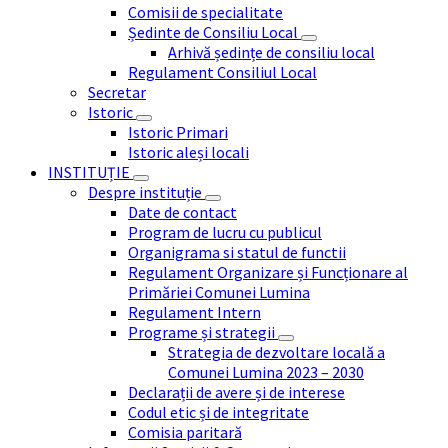
Comisii de specialitate
Ședinte de Consiliu Local
Arhivă ședințe de consiliu local
Regulament Consiliul Local
Secretar
Istoric
Istoric Primari
Istoric aleși locali
INSTITUȚIE
Despre instituție
Date de contact
Program de lucru cu publicul
Organigrama si statul de functii
Regulament Organizare și Funcționare al
Primăriei Comunei Lumina
Regulament Intern
Programe și strategii
Strategia de dezvoltare locală a
Comunei Lumina 2023 – 2030
Declarații de avere și de interese
Codul etic și de integritate
Comisia paritară