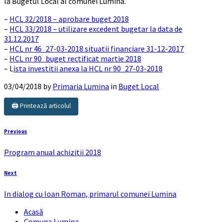
la Bugetul Local al comunei Lumina.
–
HCL 32/2018 – aprobare buget 2018
–
HCL 33/2018 – utilizare excedent bugetar la data de
31.12.2017
–
HCL nr 46_27-03-2018 situatii financiare 31-12-2017
–
HCL nr 90_buget rectificat martie 2018
– L
ista investitii anexa la HCL nr 90_27-03-2018
03/04/2018
by
Primaria Lumina
in
Buget Local
🖨️ Printează articolul
Previous
Program anual achizitii 2018
Next
In dialog cu Ioan Roman, primarul comunei Lumina
Acasă
Comuna Lumina