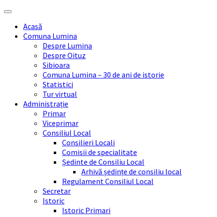
Skip
Skip
Skip
Skip
to
to
to
to
Acasă
content
left
right
footer
Comuna Lumina
sidebar
sidebar
Despre Lumina
Despre Oituz
Sibioara
Comuna Lumina – 30 de ani de istorie
Statistici
Tur virtual
Administrație
Primar
Viceprimar
Consiliul Local
Consilieri Locali
Comisii de specialitate
Ședinte de Consiliu Local
Arhivă ședințe de consiliu local
Regulament Consiliul Local
Secretar
Istoric
Istoric Primari