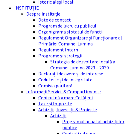
Istoric aleși locali
INSTITUȚIE
Despre instituție
Date de contact
Program de lucru cu publicul
Organigrama si statul de functii
Regulament Organizare și Funcționare al
Primăriei Comunei Lumina
Regulament Intern
Programe și strategii
Strategia de dezvoltare locală a
Comunei Lumina 2023 – 2030
Declarații de avere și de interese
Codul etic și de integritate
Comisia paritară
Informații Servicii & Compartimente
Centru Informare Cetățeni
Taxe și Impozite
Achiziții, Investiții & Proiecte
Achiziții
Programul anual al achizițiilor
publice
Centralizatoare