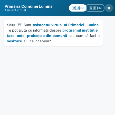
Skip
Skip
Skip
Skip
to
to
to
to
content
left
right
footer
sidebar
sidebar
Primăria Comunei Lumina
×
🇬🇧
🇷🇴
EN
RO
Asistent virtual
Salut! 👋 Sunt 
asistentul virtual al Primăriei Lumina
. 
Te pot ajuta cu informații despre 
programul instituției
, 
MENU
taxe
, 
acte
, 
proiectele din comună
 sau cum să faci o 
sesizare
. Cu ce începem?
Proiect de canalizare
pentru satul Oituz
Home
News
/