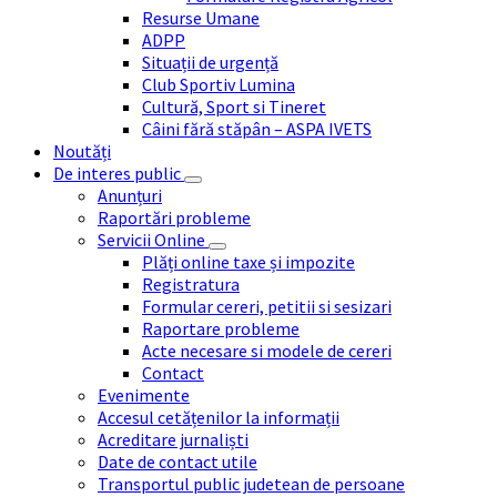
Resurse Umane
ADPP
Situații de urgență
Club Sportiv Lumina
Cultură, Sport si Tineret
Câini fără stăpân – ASPA IVETS
Noutăți
De interes public
Anunțuri
Raportări probleme
Servicii Online
Plăți online taxe și impozite
Registratura
Formular cereri, petitii si sesizari
Raportare probleme
Acte necesare si modele de cereri
Contact
Evenimente
Accesul cetățenilor la informații
Acreditare jurnaliști
Date de contact utile
Transportul public judetean de persoane