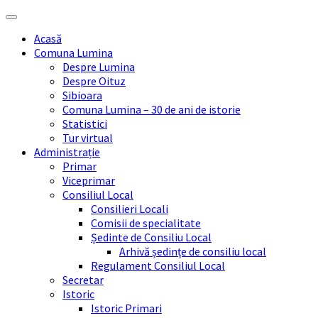
Skip
Skip
Skip
Skip
to
to
to
to
Acasă
content
left
right
footer
Comuna Lumina
sidebar
sidebar
Despre Lumina
Despre Oituz
Sibioara
Comuna Lumina – 30 de ani de istorie
Statistici
Tur virtual
Administrație
Primar
Viceprimar
Consiliul Local
Consilieri Locali
Comisii de specialitate
Ședinte de Consiliu Local
Arhivă ședințe de consiliu local
Regulament Consiliul Local
Secretar
Istoric
Istoric Primari