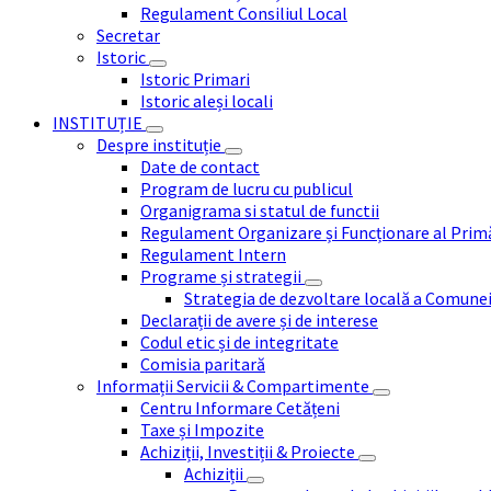
Regulament Consiliul Local
Secretar
Istoric
Istoric Primari
Istoric aleși locali
INSTITUȚIE
Despre instituție
Date de contact
Program de lucru cu publicul
Organigrama si statul de functii
Regulament Organizare și Funcționare al Prim
Regulament Intern
Programe și strategii
Strategia de dezvoltare locală a Comune
Declarații de avere și de interese
Codul etic și de integritate
Comisia paritară
Informații Servicii & Compartimente
Centru Informare Cetățeni
Taxe și Impozite
Achiziții, Investiții & Proiecte
Achiziții