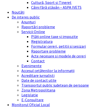
Cultură, Sport si Tineret
Câini fără stăpân – ASPA IVETS
Noutăți
De interes public
Anunțuri
Raportări probleme
Servicii Online
Plăți online taxe și impozite
Registratura
Formular cereri, petitii si sesizari
Raportare probleme
Acte necesare si modele de cereri
Contact
Evenimente
Accesul cetățenilor la informații
Acreditare jurnaliști
Date de contact utile
Transportul public judetean de persoane
Zona Metropolitana
Legislatie
E-Consultare
Monitorul Oficial Local