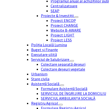
Programul anual al achizițiilor pub
Centralizatoare
SEAP
Proiecte & Investiții
Proiect ENCOP
Proiect CHANGE
Website B-AWARE
Proiect LIGHT
Proiect LESS
Poliția Locală Lumina
Buget și Finanțe
Executare silită
Serviciul de Salubrizare
Colectare separată deșeuri
Colectare deșeuri vegetale
Urbanism
Stare civila
Asistență Socială
Formulare Asistență Socială
SERVICIUL DE ÎNGRIJIRE LA DOMICILIU
SERVICIUL AMBULANȚA SOCIALĂ
Registru Agricol
Formulare Registru Agricol