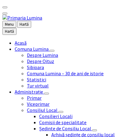
Menu
Hartă
Hartă
Acasă
Comuna Lumina
Despre Lumina
Despre Oituz
Sibioara
Comuna Lumina – 30 de ani de istorie
Statistici
Tur virtual
Administrație
Primar
Viceprimar
Consiliul Local
Consilieri Locali
Comisii de specialitate
Ședinte de Consiliu Local
Arhivă ședințe de consiliu local