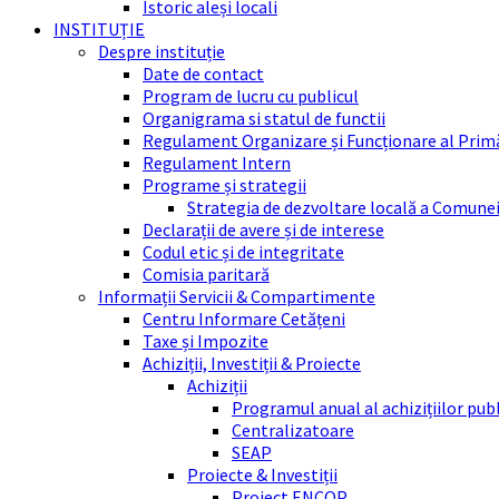
Istoric aleși locali
INSTITUȚIE
Despre instituție
Date de contact
Program de lucru cu publicul
Organigrama si statul de functii
Regulament Organizare și Funcționare al Prim
Regulament Intern
Programe și strategii
Strategia de dezvoltare locală a Comune
Declarații de avere și de interese
Codul etic și de integritate
Comisia paritară
Informații Servicii & Compartimente
Centru Informare Cetățeni
Taxe și Impozite
Achiziții, Investiții & Proiecte
Achiziții
Programul anual al achizițiilor pub
Centralizatoare
SEAP
Proiecte & Investiții
Proiect ENCOP