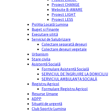
Proiect CHANGE
Website B-AWARE
Proiect LIGHT
Proiect LESS
Poliția Locală Lumina
Buget și Finanțe
Executare silită
Serviciul de Salubrizare
Colectare separată deșeuri
Colectare deșeuri vegetale
Urbanism
Stare civila
Asistență Socială
Formulare Asistență Socială
SERVICIUL DE ÎNGRIJIRE LA DOMICILIU
SERVICIUL AMBULANȚA SOCIALĂ
Registru Agricol
Formulare Registru Agricol
Resurse Umane
ADPP
Situații de urgență
Club Sportiv Lumina