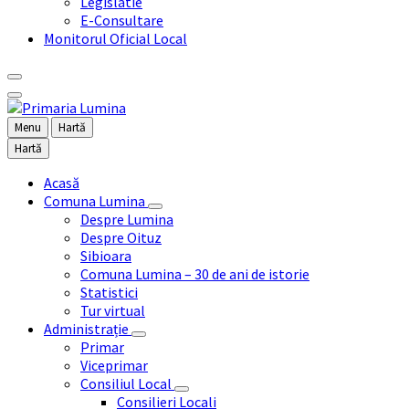
Legislatie
E-Consultare
Monitorul Oficial Local
Menu
Hartă
Hartă
Acasă
Comuna Lumina
Despre Lumina
Despre Oituz
Sibioara
Comuna Lumina – 30 de ani de istorie
Statistici
Tur virtual
Administrație
Primar
Viceprimar
Consiliul Local
Consilieri Locali