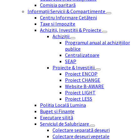
Comisia paritară
Informații Servicii & Compartimente
Centru Informare Cetățeni
Taxe și Impozite
Achiziții, Investiții & Proiecte
Achiziții
Programul anual al achizițiilor
publice
Centralizatoare
SEAP
Proiecte & Investiții
Proiect ENCOP
Proiect CHANGE
Website B-AWARE
Proiect LIGHT
Proiect LESS
Poliția Locală Lumina
Buget și Finanțe
Executare silită
Serviciul de Salubrizare
Colectare separată deșeuri
Colectare deșeuri vegetale