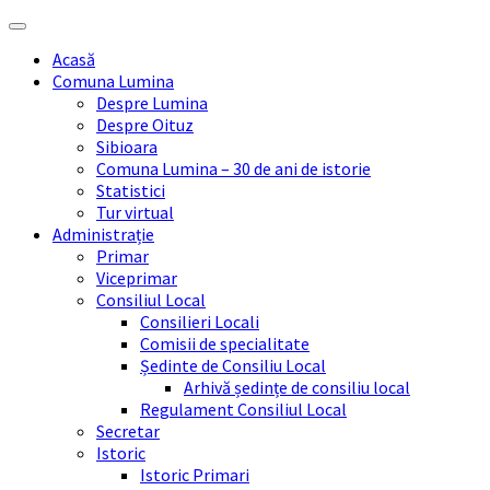
Skip
Skip
Skip
Skip
to
to
to
to
Acasă
content
left
right
footer
Comuna Lumina
sidebar
sidebar
Despre Lumina
Despre Oituz
Sibioara
Comuna Lumina – 30 de ani de istorie
Statistici
Tur virtual
Administrație
Primar
Viceprimar
Consiliul Local
Consilieri Locali
Comisii de specialitate
Ședinte de Consiliu Local
Arhivă ședințe de consiliu local
Regulament Consiliul Local
Secretar
Istoric
Istoric Primari