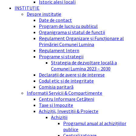
Istoric aleși locali
INSTITUȚIE
Despre instituție
Date de contact
Program de lucru cu publicul
Organigrama si statul de functii
Regulament Organizare și Funcționare al
Primăriei Comunei Lumina
Regulament Intern
Programe și strategii
Strategia de dezvoltare locală a
Comunei Lumina 2023 – 2030
Declarații de avere și de interese
Codul etic și de integritate
Comisia paritară
Informații Servicii & Compartimente
Centru Informare Cetățeni
Taxe și Impozite
Achiziții, Investiții & Proiecte
Achiziții
Programul anual al achizițiilor
publice
Centralizatoare