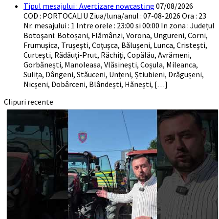
Tipul mesajului : Avertizare nowcasting
07/08/2026
COD : PORTOCALIU Ziua/luna/anul : 07-08-2026 Ora : 23
Nr. mesajului : 1 Intre orele : 23:00 si 00:00 In zona : Județul
Botoşani: Botoșani, Flămânzi, Vorona, Ungureni, Corni,
Frumușica, Trușești, Coțușca, Bălușeni, Lunca, Cristești,
Curtești, Rădăuți-Prut, Răchiți, Copălău, Avrămeni,
Gorbănești, Manoleasa, Vlăsinești, Coșula, Mileanca,
Sulița, Dângeni, Stăuceni, Unțeni, Știubieni, Drăgușeni,
Nicșeni, Dobârceni, Blândești, Hănești, […]
Clipuri recente