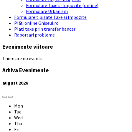
Formulare Taxe si Impozite (online)
Formulare Urbanism
Formulare tipizate Taxe si Impozite
Plăți online Ghiseul.ro
Plati taxe prin transfer bancar
Raportari probleme
Evenimente viitoare
There are no events
Arhiva Evenimente
august
2026
Previous
Next
Month
Month
Mon
Tue
Wed
Thu
Fri