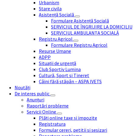
Urbanism
Stare civila
Asistență Socială
Formulare Asistență Socială
SERVICIUL DE ÎNGRIJIRE LA DOMICILIU
SERVICIUL AMBULANȚA SOCIALĂ
Registru Agricol
Formulare Registru Agricol
Resurse Umane
ADPP
Situații de urgență
Club Sportiv Lumina
Cultură, Sport si Tineret
Câini fără stăpân – ASPA IVETS
Noutăți
De interes public
Anunțuri
Raportări probleme
Servicii Online
Plăți online taxe și impozite
Registratura
Formular cereri, petitii si sesizari
Raportare probleme