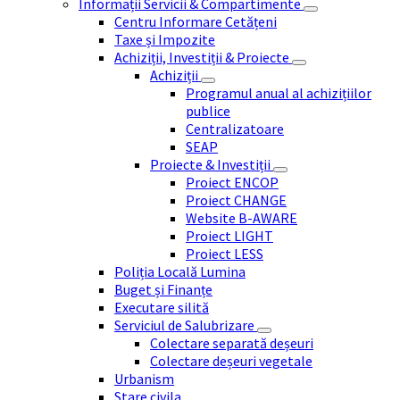
Informații Servicii & Compartimente
Centru Informare Cetățeni
Taxe și Impozite
Achiziții, Investiții & Proiecte
Achiziții
Programul anual al achizițiilor
publice
Centralizatoare
SEAP
Proiecte & Investiții
Proiect ENCOP
Proiect CHANGE
Website B-AWARE
Proiect LIGHT
Proiect LESS
Poliția Locală Lumina
Buget și Finanțe
Executare silită
Serviciul de Salubrizare
Colectare separată deșeuri
Colectare deșeuri vegetale
Urbanism
Stare civila