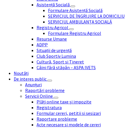
Asistență Socială
Formulare Asistență Socială
SERVICIUL DE ÎNGRIJIRE LA DOMICILIU
SERVICIUL AMBULANȚA SOCIALĂ
Registru Agricol
Formulare Registru Agricol
Resurse Umane
ADPP
Situații de urgență
Club Sportiv Lumina
Cultură, Sport si Tineret
Câini fără stăpân – ASPA IVETS
Noutăți
De interes public
Anunțuri
Raportări probleme
Servicii Online
Plăți online taxe și impozite
Registratura
Formular cereri, petitii si sesizari
Raportare probleme
Acte necesare si modele de cereri