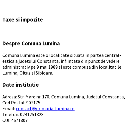
Back
to
Taxe si impozite
calendar
days
Despre Comuna Lumina
Comuna Lumina este o localitate situata in partea central-
estica a judetului Constanta, infiintata din punct de vedere
administrativ pe 9 mai 1989 si este compusa din localitatile
Lumina, Oituz si Sibioara.
Date institutie
Adresa: Str. Mare nr. 170, Comuna Lumina, Judetul Constanta,
Cod Postal: 907175
Email:
contact@primaria-lumina.ro
Telefon: 0241251828
CUI: 4671807