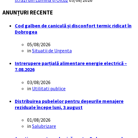
ANUNȚURI RECENTE
Cod galben de caniculă și disconfort termic ridicat în
Dobrogea
05/08/2026
in
Situatii de Urgenta
Intrerupere parțială alimentare energie electrică –
7.08.2026
03/08/2026
in
Utilitati publice
Distribuirea pubelelor pentru deșeurile menajere
reziduale începe luni, 3 august
01/08/2026
in
Salubrizare