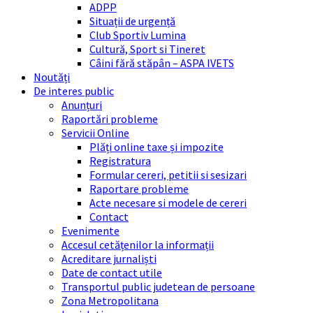
ADPP
Situații de urgență
Club Sportiv Lumina
Cultură, Sport si Tineret
Câini fără stăpân – ASPA IVETS
Noutăți
De interes public
Anunțuri
Raportări probleme
Servicii Online
Plăți online taxe și impozite
Registratura
Formular cereri, petitii si sesizari
Raportare probleme
Acte necesare si modele de cereri
Contact
Evenimente
Accesul cetățenilor la informații
Acreditare jurnaliști
Date de contact utile
Transportul public judetean de persoane
Zona Metropolitana