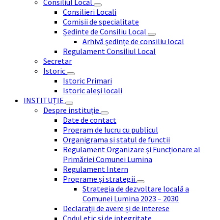
Consiliul Local
Consilieri Locali
Comisii de specialitate
Ședinte de Consiliu Local
Arhivă ședințe de consiliu local
Regulament Consiliul Local
Secretar
Istoric
Istoric Primari
Istoric aleși locali
INSTITUȚIE
Despre instituție
Date de contact
Program de lucru cu publicul
Organigrama si statul de functii
Regulament Organizare și Funcționare al
Primăriei Comunei Lumina
Regulament Intern
Programe și strategii
Strategia de dezvoltare locală a
Comunei Lumina 2023 – 2030
Declarații de avere și de interese
Codul etic și de integritate