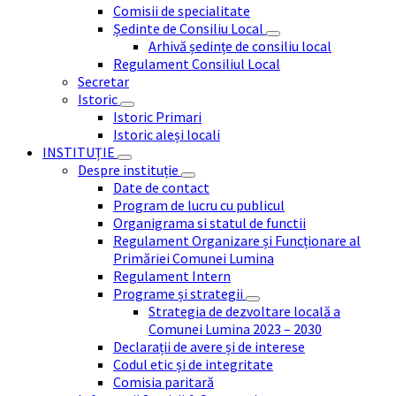
Comisii de specialitate
Ședinte de Consiliu Local
Arhivă ședințe de consiliu local
Regulament Consiliul Local
Secretar
Istoric
Istoric Primari
Istoric aleși locali
INSTITUȚIE
Despre instituție
Date de contact
Program de lucru cu publicul
Organigrama si statul de functii
Regulament Organizare și Funcționare al
Primăriei Comunei Lumina
Regulament Intern
Programe și strategii
Strategia de dezvoltare locală a
Comunei Lumina 2023 – 2030
Declarații de avere și de interese
Codul etic și de integritate
Comisia paritară