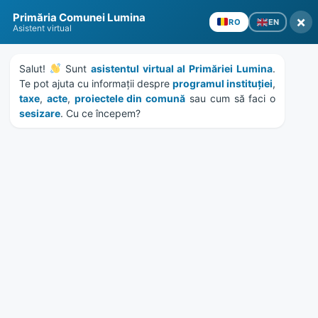
Skip
Skip
Skip
Skip
Primăria Comunei Lumina
to
to
to
to
×
EN
RO
Asistent virtual
content
left
right
footer
sidebar
sidebar
Salut! 
 Sunt 
asistentul virtual al Primăriei Lumina
. 
Te pot ajuta cu informații despre 
programul instituției
, 
taxe
, 
acte
, 
proiectele din comună
 sau cum să faci o 
sesizare
. Cu ce începem?
MENU
Etichetă:
ziua europei
Home
News
/