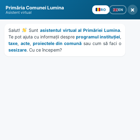
Skip
Skip
Skip
Skip
Primăria Comunei Lumina
to
to
to
to
×
EN
RO
Asistent virtual
content
left
right
footer
sidebar
sidebar
Salut! 
 Sunt 
asistentul virtual al Primăriei Lumina
MENU
. 
Te pot ajuta cu informații despre 
programul instituției
, 
taxe
, 
acte
, 
proiectele din comună
 sau cum să faci o 
sesizare
. Cu ce începem?
Lună:
noiembrie 2021
Home
News
/