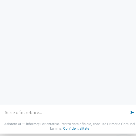
PROGRAM INSTITUTIE
Luni, Miercuri, Joi: 8-16
Marti: 8-18
Vineri: 8-14
PROGRAMUL CU PUBLICUL
[vezi program]
Email
Facebook
YouTube
Despre Lumina
Primar
Consiliul Local
Date de contact
Noutăți
B-AWARE
© 2026 Primăria Comunei Lumina
➤
Asistent AI — informații orientative. Pentru date oficiale, consultă Primăria Comunei
Lumina.
Confidențialitate