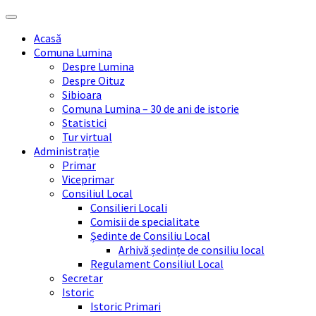
Skip
Skip
Skip
Skip
to
to
to
to
Acasă
content
left
right
footer
Comuna Lumina
sidebar
sidebar
Despre Lumina
Despre Oituz
Sibioara
Comuna Lumina – 30 de ani de istorie
Statistici
Tur virtual
Administrație
Primar
Viceprimar
Consiliul Local
Consilieri Locali
Comisii de specialitate
Ședinte de Consiliu Local
Arhivă ședințe de consiliu local
Regulament Consiliul Local
Secretar
Istoric
Istoric Primari