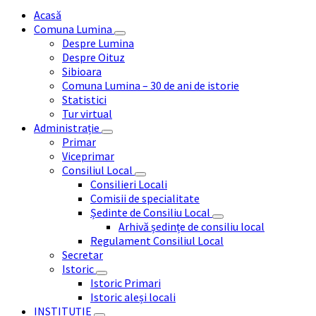
articole
Acasă
Comuna Lumina
Despre Lumina
Despre Oituz
Sibioara
Comuna Lumina – 30 de ani de istorie
Statistici
Tur virtual
Administrație
Primar
Viceprimar
Consiliul Local
Consilieri Locali
Comisii de specialitate
Ședinte de Consiliu Local
Arhivă ședințe de consiliu local
Regulament Consiliul Local
Secretar
Istoric
Istoric Primari
Istoric aleși locali
INSTITUȚIE