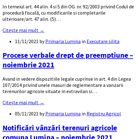
In temeiul art. 44 alin. 4 si 5 din OG. nr. 92/2003 privind Codul de
procedură fiscală, cu modificarile si completarile
ulterioare/art. 47 alin. (5)…
Citește mai mult →
11/11/2021
by
Primaria Lumina
in
Executare silita
Procese verbale drept de preemptiune –
noiembrie 2021
Avand in vedere dispozitiile legale cuprinse in art. 4 din Legea
107/2014 privind unele masuri de reglementare a vanzarii
terenurilor agricole situate in extravilan si…
Citește mai mult →
05/11/2021
by
Primaria Lumina
in
Registru Agricol
Notificări vânzări terenuri agricole
comuna Lumina – noiembrie 2021