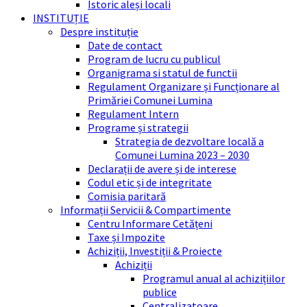
Istoric aleși locali
INSTITUȚIE
Despre instituție
Date de contact
Program de lucru cu publicul
Organigrama si statul de functii
Regulament Organizare și Funcționare al
Primăriei Comunei Lumina
Regulament Intern
Programe și strategii
Strategia de dezvoltare locală a
Comunei Lumina 2023 – 2030
Declarații de avere și de interese
Codul etic și de integritate
Comisia paritară
Informații Servicii & Compartimente
Centru Informare Cetățeni
Taxe și Impozite
Achiziții, Investiții & Proiecte
Achiziții
Programul anual al achizițiilor
publice
Centralizatoare