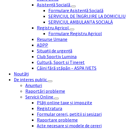
Asistență Socială
Formulare Asistență Socială
SERVICIUL DE ÎNGRIJIRE LA DOMICILIU
SERVICIUL AMBULANȚA SOCIALĂ
Registru Agricol
Formulare Registru Agricol
Resurse Umane
ADPP
Situații de urgență
Club Sportiv Lumina
Cultură, Sport si Tineret
Câini fără stăpân – ASPA IVETS
Noutăți
De interes public
Anunțuri
Raportări probleme
Servicii Online
Plăți online taxe și impozite
Registratura
Formular cereri, petitii si sesizari
Raportare probleme
Acte necesare si modele de cereri