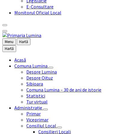
Legislatie
E-Consultare
Monitorul Oficial Local
Menu
Hartă
Hartă
Acasă
Comuna Lumina
Despre Lumina
Despre Oituz
Sibioara
Comuna Lumina – 30 de ani de istorie
Statistici
Tur virtual
Administrație
Primar
Viceprimar
Consiliul Local
Consilieri Locali