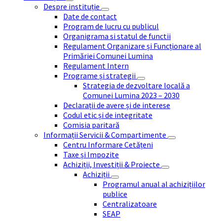
Despre instituție
Date de contact
Program de lucru cu publicul
Organigrama si statul de functii
Regulament Organizare și Funcționare al
Primăriei Comunei Lumina
Regulament Intern
Programe și strategii
Strategia de dezvoltare locală a
Comunei Lumina 2023 – 2030
Declarații de avere și de interese
Codul etic și de integritate
Comisia paritară
Informații Servicii & Compartimente
Centru Informare Cetățeni
Taxe și Impozite
Achiziții, Investiții & Proiecte
Achiziții
Programul anual al achizițiilor
publice
Centralizatoare
SEAP