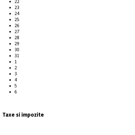
22
23
24
25
26
27
28
29
30
31
1
2
3
4
5
6
Back
to
Taxe si impozite
calendar
days