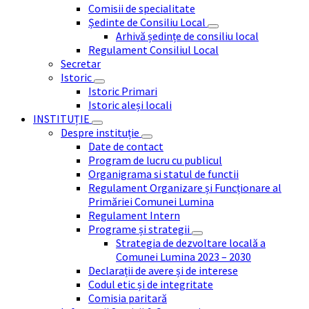
Comisii de specialitate
Ședinte de Consiliu Local
Arhivă ședințe de consiliu local
Regulament Consiliul Local
Secretar
Istoric
Istoric Primari
Istoric aleși locali
INSTITUȚIE
Despre instituție
Date de contact
Program de lucru cu publicul
Organigrama si statul de functii
Regulament Organizare și Funcționare al
Primăriei Comunei Lumina
Regulament Intern
Programe și strategii
Strategia de dezvoltare locală a
Comunei Lumina 2023 – 2030
Declarații de avere și de interese
Codul etic și de integritate
Comisia paritară