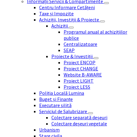
Informații Servicii & Compartimente
Centru Informare Cetățeni
Taxe și Impozite
Achiziții, Investiții & Proiecte
Achiziții
Programul anual al achizițiilor
publice
Centralizatoare
SEAP
Proiecte & Investiții
Proiect ENCOP
Proiect CHANGE
Website B-AWARE
Proiect LIGHT
Proiect LESS
Poliția Locală Lumina
Buget și Finanțe
Executare silită
Serviciul de Salubrizare
Colectare separată deșeuri
Colectare deșeuri vegetale
Urbanism
Stare civila