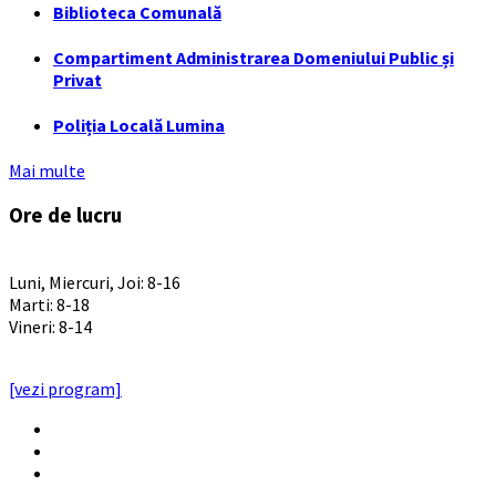
Biblioteca Comunală
Compartiment Administrarea Domeniului Public și
Privat
Poliția Locală Lumina
Mai multe
Ore de lucru
PROGRAM INSTITUTIE
Luni, Miercuri, Joi: 8-16
Marti: 8-18
Vineri: 8-14
PROGRAMUL CU PUBLICUL
[vezi program]
Email
Facebook
YouTube