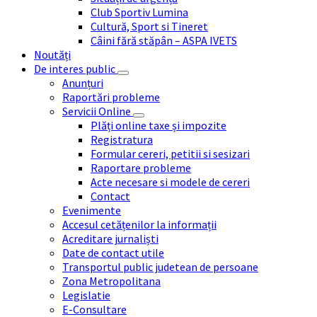
Club Sportiv Lumina
Cultură, Sport si Tineret
Câini fără stăpân – ASPA IVETS
Noutăți
De interes public
Anunțuri
Raportări probleme
Servicii Online
Plăți online taxe și impozite
Registratura
Formular cereri, petitii si sesizari
Raportare probleme
Acte necesare si modele de cereri
Contact
Evenimente
Accesul cetățenilor la informații
Acreditare jurnaliști
Date de contact utile
Transportul public judetean de persoane
Zona Metropolitana
Legislatie
E-Consultare