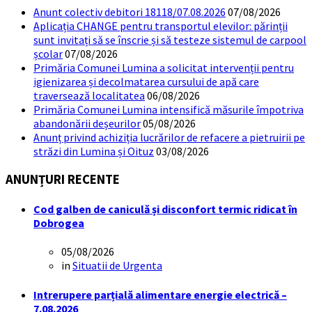
Anunt colectiv debitori 18118/07.08.2026
07/08/2026
Aplicația CHANGE pentru transportul elevilor: părinții
sunt invitați să se înscrie și să testeze sistemul de carpool
școlar
07/08/2026
Primăria Comunei Lumina a solicitat intervenții pentru
igienizarea și decolmatarea cursului de apă care
traversează localitatea
06/08/2026
Primăria Comunei Lumina intensifică măsurile împotriva
abandonării deșeurilor
05/08/2026
Anunț privind achiziția lucrărilor de refacere a pietruirii pe
străzi din Lumina și Oituz
03/08/2026
ANUNȚURI RECENTE
Cod galben de caniculă și disconfort termic ridicat în
Dobrogea
05/08/2026
in
Situatii de Urgenta
Intrerupere parțială alimentare energie electrică –
7.08.2026