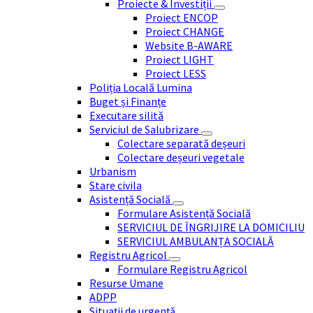
Proiecte & Investiții
Proiect ENCOP
Proiect CHANGE
Website B-AWARE
Proiect LIGHT
Proiect LESS
Poliția Locală Lumina
Buget și Finanțe
Executare silită
Serviciul de Salubrizare
Colectare separată deșeuri
Colectare deșeuri vegetale
Urbanism
Stare civila
Asistență Socială
Formulare Asistență Socială
SERVICIUL DE ÎNGRIJIRE LA DOMICILIU
SERVICIUL AMBULANȚA SOCIALĂ
Registru Agricol
Formulare Registru Agricol
Resurse Umane
ADPP
Situații de urgență