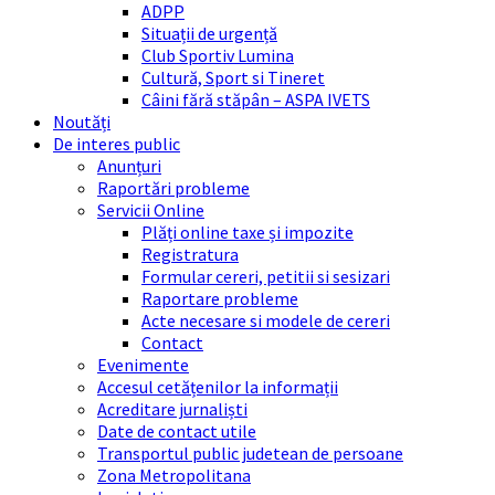
ADPP
Situații de urgență
Club Sportiv Lumina
Cultură, Sport si Tineret
Câini fără stăpân – ASPA IVETS
Noutăți
De interes public
Anunțuri
Raportări probleme
Servicii Online
Plăți online taxe și impozite
Registratura
Formular cereri, petitii si sesizari
Raportare probleme
Acte necesare si modele de cereri
Contact
Evenimente
Accesul cetățenilor la informații
Acreditare jurnaliști
Date de contact utile
Transportul public judetean de persoane
Zona Metropolitana