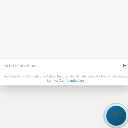
PROGRAMUL CU PUBLICUL
[vezi program]
Email
Facebook
YouTube
Despre Lumina
Primar
Consiliul Local
Date de contact
Noutăți
B-AWARE
© 2026 Primăria Comunei Lumina
➤
Asistent AI — informații orientative. Pentru date oficiale, consultă Primăria Comunei
Lumina.
Confidențialitate
👋