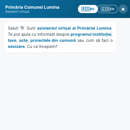
Skip
Skip
Skip
Skip
to
to
to
to
Primăria Comunei Lumina
×
🇬🇧
🇷🇴
EN
RO
content
left
right
footer
Asistent virtual
sidebar
sidebar
Salut! 👋 Sunt 
asistentul virtual al Primăriei Lumina
. 
Te pot ajuta cu informații despre 
programul instituției
, 
taxe
, 
acte
, 
proiectele din comună
 sau cum să faci o 
sesizare
. Cu ce începem?
MENU
Anunt achizitie servicii de
elaborare documentatie
realizare casa mortuara
Home
News
/