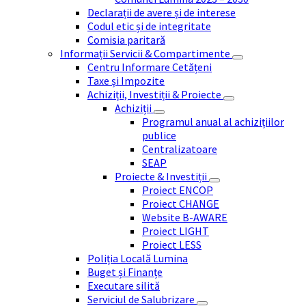
Declarații de avere și de interese
Codul etic și de integritate
Comisia paritară
Informații Servicii & Compartimente
Centru Informare Cetățeni
Taxe și Impozite
Achiziții, Investiții & Proiecte
Achiziții
Programul anual al achizițiilor
publice
Centralizatoare
SEAP
Proiecte & Investiții
Proiect ENCOP
Proiect CHANGE
Website B-AWARE
Proiect LIGHT
Proiect LESS
Poliția Locală Lumina
Buget și Finanțe
Executare silită
Serviciul de Salubrizare