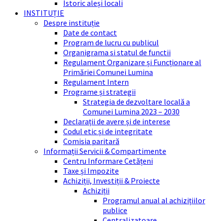
Istoric aleși locali
INSTITUȚIE
Despre instituție
Date de contact
Program de lucru cu publicul
Organigrama si statul de functii
Regulament Organizare și Funcționare al
Primăriei Comunei Lumina
Regulament Intern
Programe și strategii
Strategia de dezvoltare locală a
Comunei Lumina 2023 – 2030
Declarații de avere și de interese
Codul etic și de integritate
Comisia paritară
Informații Servicii & Compartimente
Centru Informare Cetățeni
Taxe și Impozite
Achiziții, Investiții & Proiecte
Achiziții
Programul anual al achizițiilor
publice
Centralizatoare