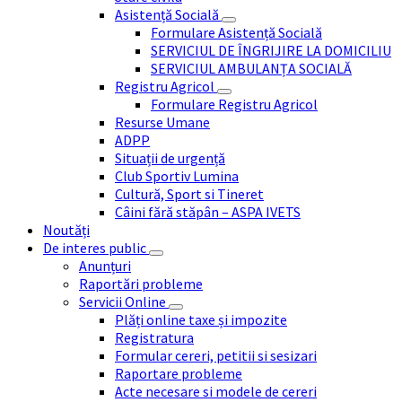
Asistență Socială
Formulare Asistență Socială
SERVICIUL DE ÎNGRIJIRE LA DOMICILIU
SERVICIUL AMBULANȚA SOCIALĂ
Registru Agricol
Formulare Registru Agricol
Resurse Umane
ADPP
Situații de urgență
Club Sportiv Lumina
Cultură, Sport si Tineret
Câini fără stăpân – ASPA IVETS
Noutăți
De interes public
Anunțuri
Raportări probleme
Servicii Online
Plăți online taxe și impozite
Registratura
Formular cereri, petitii si sesizari
Raportare probleme
Acte necesare si modele de cereri