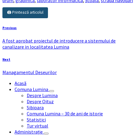
drum
,
gradinita
,
laborator informatica
,
Scoala
,
strada navodari
🖨️ Printează articolul
Previous
A fost aprobat proiectul de introducere a sistemului de
canalizare in localitatea Lumina
Next
Managamentul Deseurilor
Acasă
Comuna Lumina
Despre Lumina
Despre Oituz
Sibioara
Comuna Lumina – 30 de ani de istorie
Statistici
Tur virtual
Administrație