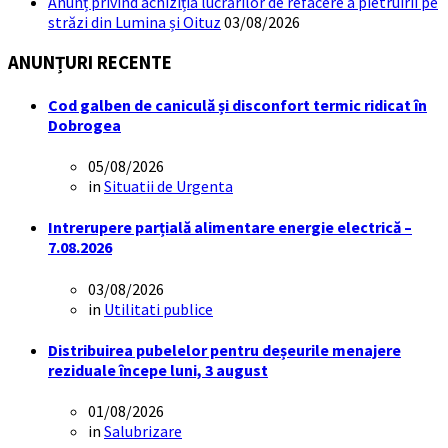
Anunț privind achiziția lucrărilor de refacere a pietruirii pe
străzi din Lumina și Oituz
03/08/2026
ANUNȚURI RECENTE
Cod galben de caniculă și disconfort termic ridicat în
Dobrogea
05/08/2026
in
Situatii de Urgenta
Intrerupere parțială alimentare energie electrică –
7.08.2026
03/08/2026
in
Utilitati publice
Distribuirea pubelelor pentru deșeurile menajere
reziduale începe luni, 3 august
01/08/2026
in
Salubrizare