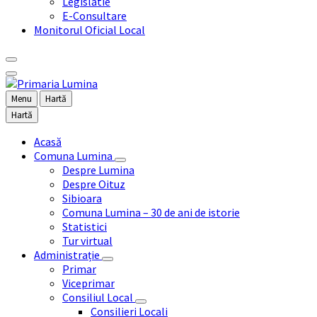
Legislatie
E-Consultare
Monitorul Oficial Local
Menu
Hartă
Hartă
Acasă
Comuna Lumina
Despre Lumina
Despre Oituz
Sibioara
Comuna Lumina – 30 de ani de istorie
Statistici
Tur virtual
Administrație
Primar
Viceprimar
Consiliul Local
Consilieri Locali