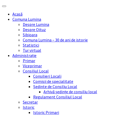
Skip
Skip
Skip
Skip
to
to
to
to
Acasă
content
left
right
footer
Comuna Lumina
sidebar
sidebar
Despre Lumina
Despre Oituz
Sibioara
Comuna Lumina – 30 de ani de istorie
Statistici
Tur virtual
Administrație
Primar
Viceprimar
Consiliul Local
Consilieri Locali
Comisii de specialitate
Ședinte de Consiliu Local
Arhivă ședințe de consiliu local
Regulament Consiliul Local
Secretar
Istoric
Istoric Primari