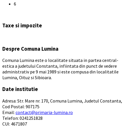
6
Back
to
Taxe si impozite
calendar
days
Despre Comuna Lumina
Comuna Lumina este o localitate situata in partea central-
estica a judetului Constanta, infiintata din punct de vedere
administrativ pe 9 mai 1989 si este compusa din localitatile
Lumina, Oituz si Sibioara.
Date institutie
Adresa: Str. Mare nr. 170, Comuna Lumina, Judetul Constanta,
Cod Postal: 907175
Email:
contact@primaria-lumina.ro
Telefon: 0241251828
CUI: 4671807