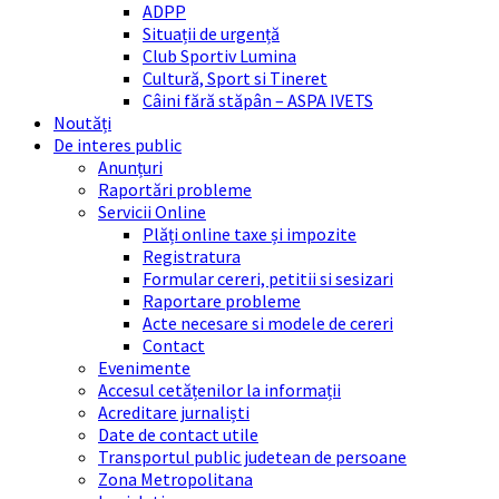
ADPP
Situații de urgență
Club Sportiv Lumina
Cultură, Sport si Tineret
Câini fără stăpân – ASPA IVETS
Noutăți
De interes public
Anunțuri
Raportări probleme
Servicii Online
Plăți online taxe și impozite
Registratura
Formular cereri, petitii si sesizari
Raportare probleme
Acte necesare si modele de cereri
Contact
Evenimente
Accesul cetățenilor la informații
Acreditare jurnaliști
Date de contact utile
Transportul public judetean de persoane
Zona Metropolitana