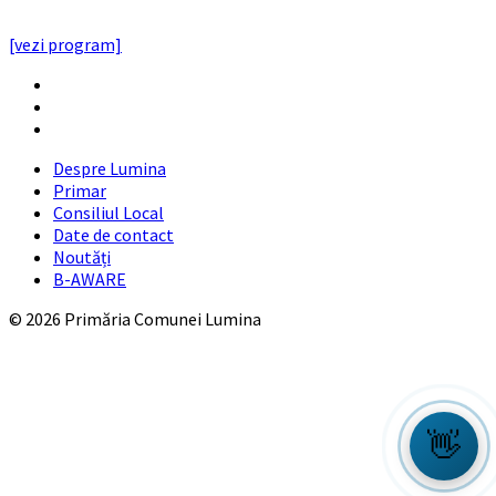
PROGRAMUL CU PUBLICUL
[vezi program]
Email
Facebook
YouTube
Despre Lumina
Primar
Consiliul Local
Date de contact
Noutăți
B-AWARE
© 2026 Primăria Comunei Lumina
👋