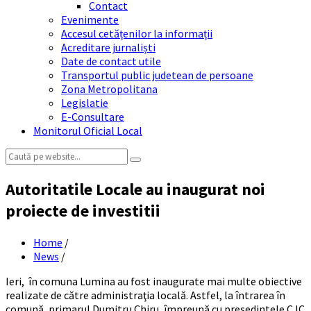
Contact
Evenimente
Accesul cetățenilor la informații
Acreditare jurnaliști
Date de contact utile
Transportul public judetean de persoane
Zona Metropolitana
Legislatie
E-Consultare
Monitorul Oficial Local
Search:
Autoritatile Locale au inaugurat noi
proiecte de investitii
Home
/
News
/
Ieri, în comuna Lumina au fost inaugurate mai multe obiective
realizate de către administraţia locală. Astfel, la întrarea în
comună, primarul Dumitru Chiru, împreună cu preşedintele CJC