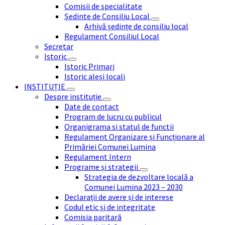
Comisii de specialitate
Ședinte de Consiliu Local
Arhivă ședințe de consiliu local
Regulament Consiliul Local
Secretar
Istoric
Istoric Primari
Istoric aleși locali
INSTITUȚIE
Despre instituție
Date de contact
Program de lucru cu publicul
Organigrama si statul de functii
Regulament Organizare și Funcționare al
Primăriei Comunei Lumina
Regulament Intern
Programe și strategii
Strategia de dezvoltare locală a
Comunei Lumina 2023 – 2030
Declarații de avere și de interese
Codul etic și de integritate
Comisia paritară