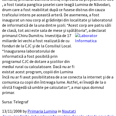
, a fost taiata panglica şoselei care leagă Lumina de Năvodari,
drum care a fost reabilitat după ce fusese distrus din cauza
traficului intens pe această arteră. De asemenea, a fost
inaugurat un nou corp al grădiniţei din localitate şi laboratorul
de informatică de la una dintre şcoli.
“Acest corp are patru săli
de clasă, tot aici este sala de mese şi spălătoria“, a declarat
primarul C
hiru Dumitru. Investiţia de 17
miliarde lei vechi a fost realizată de cu
fonduri de la CJC şi de la Consiliul Local.
“Inaugurarea laboratorului de
informatică a fost posibilă prin
programul CJC de dotare a şcolilor din
mediul rural cu calculatoare. Dacă nu ar fi
existat acest program, copiii din Lumina
încă nu ar fi avut posibilitatea de a se conecta la internet şi de a
comunica cu copii din întreaga lume. Astfel, ei învaţă de la o
vîrstă fragedă să umble pe calculator“, a mai spus domnul
primar.
Sursa: Telegraf
13/11/2008
by
Primaria Lumina
in
Noutati