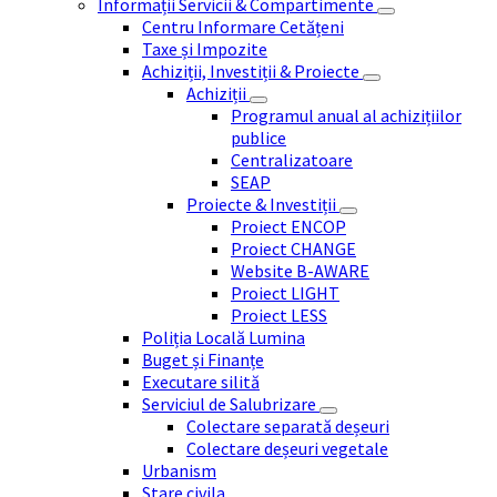
Informații Servicii & Compartimente
Centru Informare Cetățeni
Taxe și Impozite
Achiziții, Investiții & Proiecte
Achiziții
Programul anual al achizițiilor
publice
Centralizatoare
SEAP
Proiecte & Investiții
Proiect ENCOP
Proiect CHANGE
Website B-AWARE
Proiect LIGHT
Proiect LESS
Poliția Locală Lumina
Buget și Finanțe
Executare silită
Serviciul de Salubrizare
Colectare separată deșeuri
Colectare deșeuri vegetale
Urbanism
Stare civila