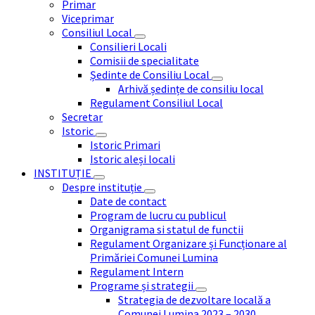
Primar
Viceprimar
Consiliul Local
Consilieri Locali
Comisii de specialitate
Ședinte de Consiliu Local
Arhivă ședințe de consiliu local
Regulament Consiliul Local
Secretar
Istoric
Istoric Primari
Istoric aleși locali
INSTITUȚIE
Despre instituție
Date de contact
Program de lucru cu publicul
Organigrama si statul de functii
Regulament Organizare și Funcționare al
Primăriei Comunei Lumina
Regulament Intern
Programe și strategii
Strategia de dezvoltare locală a
Comunei Lumina 2023 – 2030