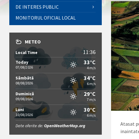
DE INTERES PUBLIC
MONITORUL OFICIAL LOCAL
METEO
11:36
Local Time
33°C
Today
07/08/2026
4 m/s
34°C
Sâmbătă
08/08/2026
6 m/s
29°C
Duminică
09/08/2026
7 m/s
30°C
Luni
10/08/2026
6 m/s
Atasat pu
Date oferite de:
OpenWeatherMap.org
inaintat