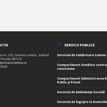
TUTIE
SERVICII PUBLICE
are nr. 170, Comuna Lumina, Judetul
Serviciul de Salubrizare Lumina
 Postal: 907175
primaria-lumina.ro
Compartiment Urmărire contra
51828
concesiune
Compartiment Administrarea D
Public și Privat
Serviciul de Ambulanța Socială
Serviciul de Îngrijire la Domicili