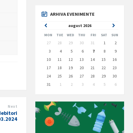
ARHIVA EVENIMENTE
Previous
Next
august
2026
Month
Month
MON
TUE
WED
THU
FRI
SAT
SUN
Skip
27
28
29
30
31
1
2
calendar
days
3
4
5
6
7
8
9
10
11
12
13
14
15
16
17
18
19
20
21
22
23
24
25
26
27
28
29
30
31
1
2
3
4
5
6
Back
to
calendar
days
Next
debitori
03.2024