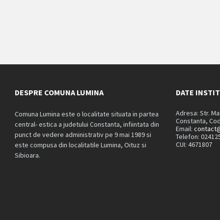
DESPRE COMUNA LUMINA
DATE INSTI
Adresa: Str. M
Comuna Lumina este o localitate situata in partea
Constanta, Cod
central- estica a judetului Constanta, infiintata din
Email:
contact@
punct de vedere administrativ pe 9 mai 1989 si
Telefon: 02412
CUI: 4671807
este compusa din localitatile Lumina, Oituz si
Sibioara.