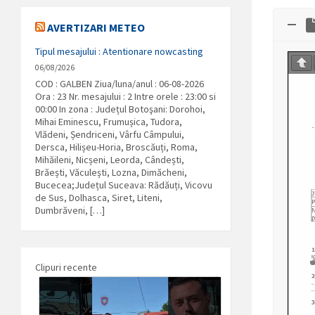
AVERTIZARI METEO
Tipul mesajului : Atentionare nowcasting
06/08/2026
COD : GALBEN Ziua/luna/anul : 06-08-2026
Ora : 23 Nr. mesajului : 2 Intre orele : 23:00 si
00:00 In zona : Județul Botoşani: Dorohoi,
Mihai Eminescu, Frumușica, Tudora,
Vlădeni, Șendriceni, Vârfu Câmpului,
Dersca, Hilișeu-Horia, Broscăuți, Roma,
Mihăileni, Nicșeni, Leorda, Cândești,
Brăești, Văculești, Lozna, Dimăcheni,
Bucecea;Județul Suceava: Rădăuți, Vicovu
de Sus, Dolhasca, Siret, Liteni,
Dumbrăveni, […]
Clipuri recente