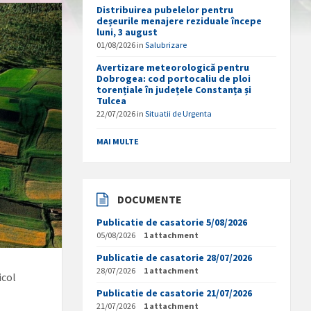
Distribuirea pubelelor pentru
deșeurile menajere reziduale începe
luni, 3 august
01/08/2026
in
Salubrizare
Avertizare meteorologică pentru
Dobrogea: cod portocaliu de ploi
torențiale în județele Constanța și
Tulcea
22/07/2026
in
Situatii de Urgenta
MAI MULTE
DOCUMENTE
Publicatie de casatorie 5/08/2026
05/08/2026
1 attachment
Publicatie de casatorie 28/07/2026
28/07/2026
1 attachment
icol
Publicatie de casatorie 21/07/2026
21/07/2026
1 attachment