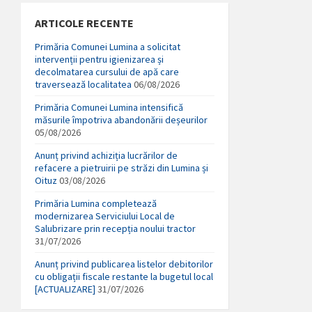
ARTICOLE RECENTE
Primăria Comunei Lumina a solicitat
intervenții pentru igienizarea și
decolmatarea cursului de apă care
traversează localitatea
06/08/2026
Primăria Comunei Lumina intensifică
măsurile împotriva abandonării deșeurilor
05/08/2026
Anunț privind achiziția lucrărilor de
refacere a pietruirii pe străzi din Lumina și
Oituz
03/08/2026
Primăria Lumina completează
modernizarea Serviciului Local de
Salubrizare prin recepția noului tractor
31/07/2026
Anunț privind publicarea listelor debitorilor
cu obligații fiscale restante la bugetul local
[ACTUALIZARE]
31/07/2026