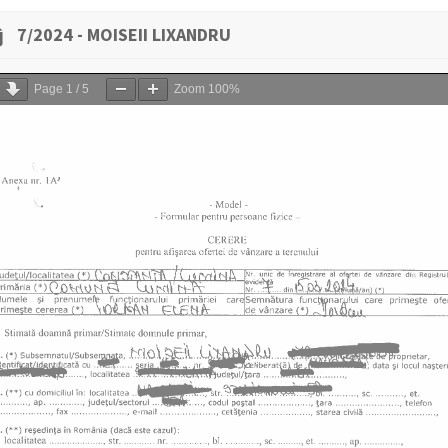
7/2024 - MOISEII LIXANDRU
Page
1
/
5
Zoom
100%