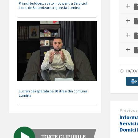
Primul buldoexcavator nou pentru Serviciul
Local de Salubrizare a ajuns la Lumina
18/03
P
Lucrări de reparații pe 10 străzi din comuna
Lumina
Previous
Informa
Serviciu
Domicil