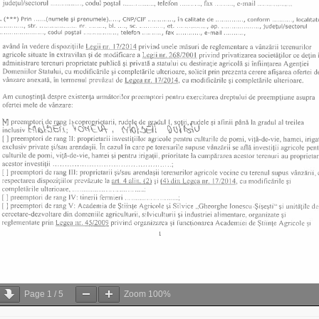
Page
1
/
5
Zoom
100%