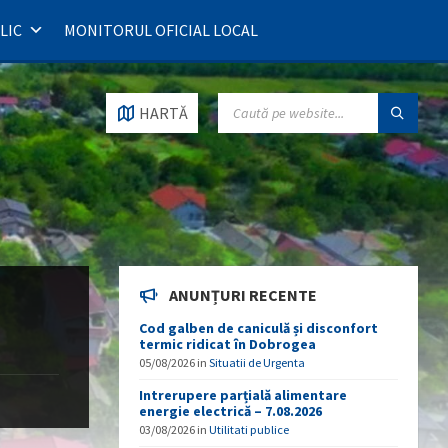
LIC
MONITORUL OFICIAL LOCAL
SEARCH:
HARTĂ
ANUNȚURI RECENTE
Cod galben de caniculă și disconfort
termic ridicat în Dobrogea
05/08/2026
in
Situatii de Urgenta
Intrerupere parțială alimentare
energie electrică – 7.08.2026
03/08/2026
in
Utilitati publice