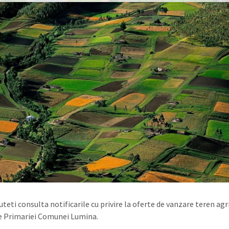
teti consulta notificarile cu privire la oferte de vanzare teren agr
e Primariei Comunei Lumina.