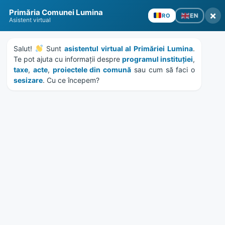
Skip
Skip
Skip
Skip
to
to
to
to
content
left
right
footer
sidebar
sidebar
Primăria Comunei Lumina
×
EN
RO
Asistent virtual
Salut! 
 Sunt 
asistentul virtual al Primăriei Lumina
. 
MENU
Te pot ajuta cu informații despre 
programul instituției
, 
taxe
, 
acte
, 
proiectele din comună
 sau cum să faci o 
sesizare
. Cu ce începem?
Proiect pentru un parc nou
in Comuna Lumina
Home
News
/