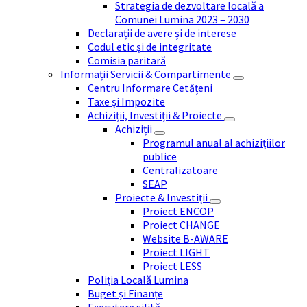
Strategia de dezvoltare locală a
Comunei Lumina 2023 – 2030
Declarații de avere și de interese
Codul etic și de integritate
Comisia paritară
Informații Servicii & Compartimente
Centru Informare Cetățeni
Taxe și Impozite
Achiziții, Investiții & Proiecte
Achiziții
Programul anual al achizițiilor
publice
Centralizatoare
SEAP
Proiecte & Investiții
Proiect ENCOP
Proiect CHANGE
Website B-AWARE
Proiect LIGHT
Proiect LESS
Poliția Locală Lumina
Buget și Finanțe