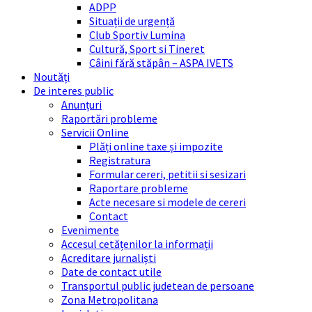
ADPP
Situații de urgență
Club Sportiv Lumina
Cultură, Sport si Tineret
Câini fără stăpân – ASPA IVETS
Noutăți
De interes public
Anunțuri
Raportări probleme
Servicii Online
Plăți online taxe și impozite
Registratura
Formular cereri, petitii si sesizari
Raportare probleme
Acte necesare si modele de cereri
Contact
Evenimente
Accesul cetățenilor la informații
Acreditare jurnaliști
Date de contact utile
Transportul public judetean de persoane
Zona Metropolitana