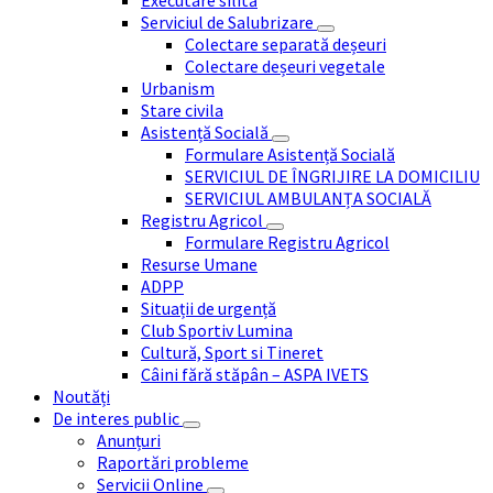
Executare silită
Serviciul de Salubrizare
Colectare separată deșeuri
Colectare deșeuri vegetale
Urbanism
Stare civila
Asistență Socială
Formulare Asistență Socială
SERVICIUL DE ÎNGRIJIRE LA DOMICILIU
SERVICIUL AMBULANȚA SOCIALĂ
Registru Agricol
Formulare Registru Agricol
Resurse Umane
ADPP
Situații de urgență
Club Sportiv Lumina
Cultură, Sport si Tineret
Câini fără stăpân – ASPA IVETS
Noutăți
De interes public
Anunțuri
Raportări probleme
Servicii Online