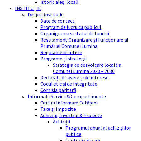
Istoric aleși locali
INSTITUȚIE
Despre instituție
Date de contact
Program de lucru cu publicul
Organigrama si statul de functii
Regulament Organizare și Funcționare al
Primăriei Comunei Lumina
Regulament Intern
Programe și strategii
Strategia de dezvoltare locală a
Comunei Lumina 2023 – 2030
Declarații de avere și de interese
Codul etic și de integritate
Comisia paritară
Informații Servicii & Compartimente
Centru Informare Cetățeni
Taxe și Impozite
Achiziții, Investiții & Proiecte
Achiziții
Programul anual al achizițiilor
publice
Centralizatoare