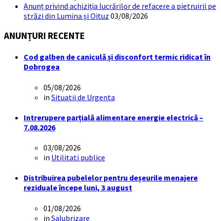
Anunț privind achiziția lucrărilor de refacere a pietruirii pe
străzi din Lumina și Oituz
03/08/2026
ANUNȚURI RECENTE
Cod galben de caniculă și disconfort termic ridicat în
Dobrogea
05/08/2026
in
Situatii de Urgenta
Intrerupere parțială alimentare energie electrică –
7.08.2026
03/08/2026
in
Utilitati publice
Distribuirea pubelelor pentru deșeurile menajere
reziduale începe luni, 3 august
01/08/2026
in
Salubrizare