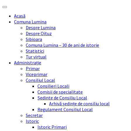
Skip
Skip
Skip
Skip
to
to
to
to
Acasă
content
left
right
footer
Comuna Lumina
sidebar
sidebar
Despre Lumina
Despre Oituz
Sibioara
Comuna Lumina – 30 de ani de istorie
Statistici
Tur virtual
Administrație
Primar
Viceprimar
Consiliul Local
Consilieri Locali
Comisii de specialitate
Ședinte de Consiliu Local
Arhivă ședințe de consiliu local
Regulament Consiliul Local
Secretar
Istoric
Istoric Primari