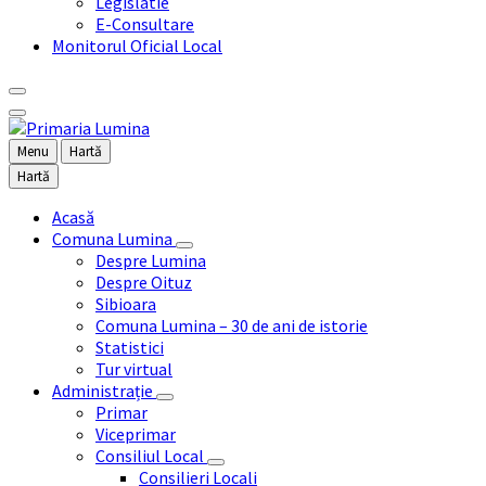
Legislatie
E-Consultare
Monitorul Oficial Local
Menu
Hartă
Hartă
Acasă
Comuna Lumina
Despre Lumina
Despre Oituz
Sibioara
Comuna Lumina – 30 de ani de istorie
Statistici
Tur virtual
Administrație
Primar
Viceprimar
Consiliul Local
Consilieri Locali