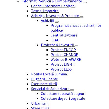
Informații Servicii & Compartimente
Centru Informare Cetățeni
Taxe și Impozite
Achiziții, Investiții & Proiecte
Achiziții
Programul anual al achizițiilor
publice
Centralizatoare
SEAP
Proiecte & Investiții
Proiect ENCOP
Proiect CHANGE
Website B-AWARE
Proiect LIGHT
Proiect LESS
Poliția Locală Lumina
Buget și Finanțe
Executare silită
Serviciul de Salubrizare
Colectare separată deșeuri
Colectare deșeuri vegetale
Urbanism
Stare civila