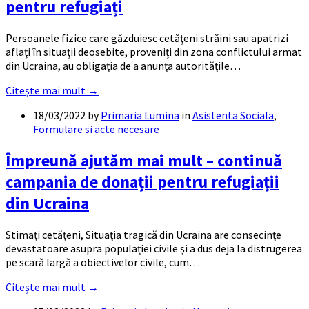
pentru refugiați
Persoanele fizice care găzduiesc cetăţeni străini sau apatrizi
aflaţi în situaţii deosebite, proveniţi din zona conflictului armat
din Ucraina, au obligația de a anunța autoritățile…
Citește mai mult →
18/03/2022
by
Primaria Lumina
in
Asistenta Sociala
,
Formulare si acte necesare
Împreună ajutăm mai mult – continuă
campania de donații pentru refugiații
din Ucraina
Stimați cetățeni, Situația tragică din Ucraina are consecințe
devastatoare asupra populației civile și a dus deja la distrugerea
pe scară largă a obiectivelor civile, cum…
Citește mai mult →