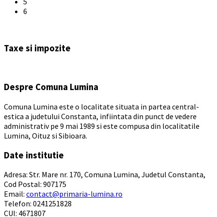
5
6
Back
to
Taxe si impozite
calendar
days
Despre Comuna Lumina
Comuna Lumina este o localitate situata in partea central-
estica a judetului Constanta, infiintata din punct de vedere
administrativ pe 9 mai 1989 si este compusa din localitatile
Lumina, Oituz si Sibioara.
Date institutie
Adresa: Str. Mare nr. 170, Comuna Lumina, Judetul Constanta,
Cod Postal: 907175
Email:
contact@primaria-lumina.ro
Telefon: 0241251828
CUI: 4671807