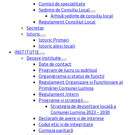
Comisii de specialitate
Ședinte de Consiliu Local
Arhivă ședințe de consiliu local
Regulament Consiliul Local
Secretar
Istoric
Istoric Primari
Istoric aleși locali
INSTITUȚIE
Despre instituție
Date de contact
Program de lucru cu publicul
Organigrama si statul de functii
Regulament Organizare și Funcționare al
Primăriei Comunei Lumina
Regulament Intern
Programe și strategii
Strategia de dezvoltare locală a
Comunei Lumina 2023 – 2030
Declarații de avere și de interese
Codul etic și de integritate
Comisia paritară