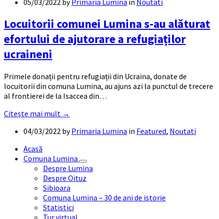
05/03/2022
by
Primaria Lumina
in
Noutati
Locuitorii comunei Lumina s-au alăturat
efortului de ajutorare a refugiaților
ucraineni
Primele donații pentru refugiații din Ucraina, donate de
locuitorii din comuna Lumina, au ajuns azi la punctul de trecere
al frontierei de la Isaccea din…
Citește mai mult →
04/03/2022
by
Primaria Lumina
in
Featured
,
Noutati
Acasă
Comuna Lumina
Despre Lumina
Despre Oituz
Sibioara
Comuna Lumina – 30 de ani de istorie
Statistici
Tur virtual