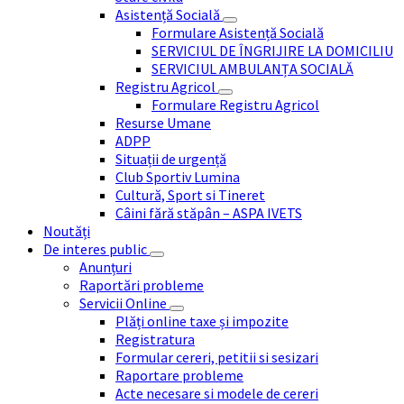
Asistență Socială
Formulare Asistență Socială
SERVICIUL DE ÎNGRIJIRE LA DOMICILIU
SERVICIUL AMBULANȚA SOCIALĂ
Registru Agricol
Formulare Registru Agricol
Resurse Umane
ADPP
Situații de urgență
Club Sportiv Lumina
Cultură, Sport si Tineret
Câini fără stăpân – ASPA IVETS
Noutăți
De interes public
Anunțuri
Raportări probleme
Servicii Online
Plăți online taxe și impozite
Registratura
Formular cereri, petitii si sesizari
Raportare probleme
Acte necesare si modele de cereri