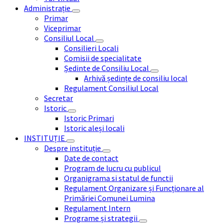
Administrație
Primar
Viceprimar
Consiliul Local
Consilieri Locali
Comisii de specialitate
Ședinte de Consiliu Local
Arhivă ședințe de consiliu local
Regulament Consiliul Local
Secretar
Istoric
Istoric Primari
Istoric aleși locali
INSTITUȚIE
Despre instituție
Date de contact
Program de lucru cu publicul
Organigrama si statul de functii
Regulament Organizare și Funcționare al
Primăriei Comunei Lumina
Regulament Intern
Programe și strategii