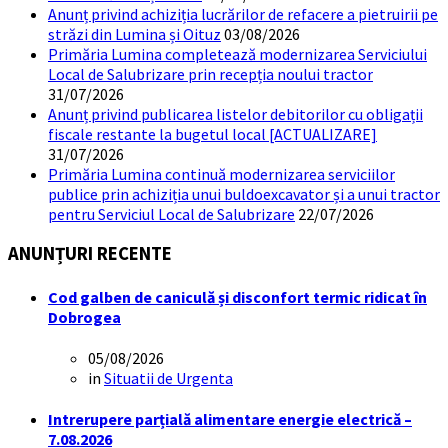
Anunț privind achiziția lucrărilor de refacere a pietruirii pe
străzi din Lumina și Oituz
03/08/2026
Primăria Lumina completează modernizarea Serviciului
Local de Salubrizare prin recepția noului tractor
31/07/2026
Anunț privind publicarea listelor debitorilor cu obligații
fiscale restante la bugetul local [ACTUALIZARE]
31/07/2026
Primăria Lumina continuă modernizarea serviciilor
publice prin achiziția unui buldoexcavator și a unui tractor
pentru Serviciul Local de Salubrizare
22/07/2026
ANUNȚURI RECENTE
Cod galben de caniculă și disconfort termic ridicat în
Dobrogea
05/08/2026
in
Situatii de Urgenta
Intrerupere parțială alimentare energie electrică –
7.08.2026