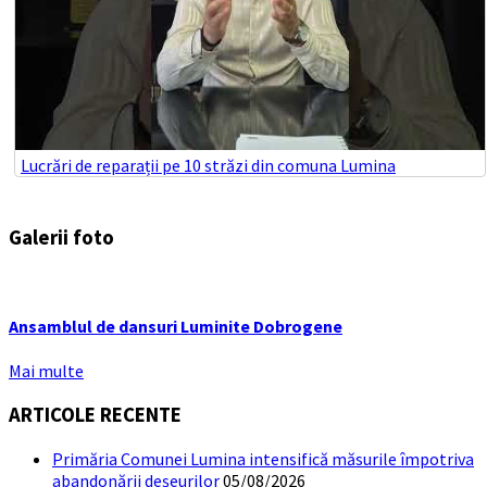
Lucrări de reparații pe 10 străzi din comuna Lumina
Galerii foto
Ansamblul de dansuri Luminite Dobrogene
Mai multe
ARTICOLE RECENTE
Primăria Comunei Lumina intensifică măsurile împotriva
abandonării deșeurilor
05/08/2026