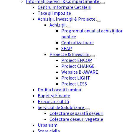
Informații Servicii & Compartimente
Centru Informare Cetățeni
Taxe și Impozite
Achiziții, Investiții & Proiecte
Achiziții
Programul anual al achizițiilor
publice
Centralizatoare
SEAP
Proiecte & Investiții
Proiect ENCOP
Proiect CHANGE
Website B-AWARE
Proiect LIGHT
Proiect LESS
Poliția Locală Lumina
Buget și Finanțe
Executare silită
Serviciul de Salubrizare
Colectare separată deșeuri
Colectare deșeuri vegetale
Urbanism
Stare civila