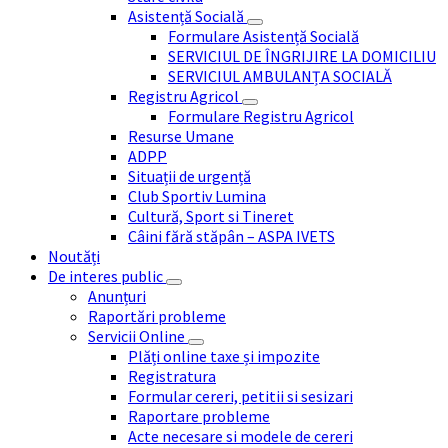
Asistență Socială
Formulare Asistență Socială
SERVICIUL DE ÎNGRIJIRE LA DOMICILIU
SERVICIUL AMBULANȚA SOCIALĂ
Registru Agricol
Formulare Registru Agricol
Resurse Umane
ADPP
Situații de urgență
Club Sportiv Lumina
Cultură, Sport si Tineret
Câini fără stăpân – ASPA IVETS
Noutăți
De interes public
Anunțuri
Raportări probleme
Servicii Online
Plăți online taxe și impozite
Registratura
Formular cereri, petitii si sesizari
Raportare probleme
Acte necesare si modele de cereri