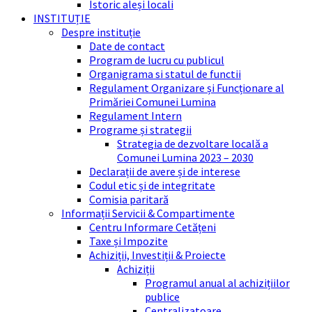
Istoric aleși locali
INSTITUȚIE
Despre instituție
Date de contact
Program de lucru cu publicul
Organigrama si statul de functii
Regulament Organizare și Funcționare al
Primăriei Comunei Lumina
Regulament Intern
Programe și strategii
Strategia de dezvoltare locală a
Comunei Lumina 2023 – 2030
Declarații de avere și de interese
Codul etic și de integritate
Comisia paritară
Informații Servicii & Compartimente
Centru Informare Cetățeni
Taxe și Impozite
Achiziții, Investiții & Proiecte
Achiziții
Programul anual al achizițiilor
publice
Centralizatoare