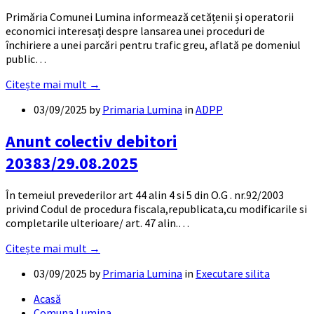
Primăria Comunei Lumina informează cetățenii și operatorii
economici interesați despre lansarea unei proceduri de
închiriere a unei parcări pentru trafic greu, aflată pe domeniul
public…
Citește mai mult →
03/09/2025
by
Primaria Lumina
in
ADPP
Anunt colectiv debitori
20383/29.08.2025
În temeiul prevederilor art 44 alin 4 si 5 din O.G . nr.92/2003
privind Codul de procedura fiscala,republicata,cu modificarile si
completarile ulterioare/ art. 47 alin.…
Citește mai mult →
03/09/2025
by
Primaria Lumina
in
Executare silita
Acasă
Comuna Lumina