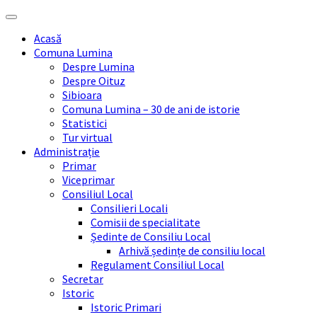
Skip
Skip
Skip
Skip
to
to
to
to
Acasă
content
left
right
footer
Comuna Lumina
sidebar
sidebar
Despre Lumina
Despre Oituz
Sibioara
Comuna Lumina – 30 de ani de istorie
Statistici
Tur virtual
Administrație
Primar
Viceprimar
Consiliul Local
Consilieri Locali
Comisii de specialitate
Ședinte de Consiliu Local
Arhivă ședințe de consiliu local
Regulament Consiliul Local
Secretar
Istoric
Istoric Primari