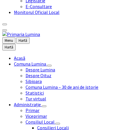
Legislatie
E-Consultare
Monitorul Oficial Local
Menu
Hartă
Hartă
Acasă
Comuna Lumina
Despre Lumina
Despre Oituz
Sibioara
Comuna Lumina – 30 de ani de istorie
Statistici
Tur virtual
Administrație
Primar
Viceprimar
Consiliul Local
Consilieri Locali