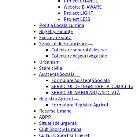
Proiect CHANGE
Website B-AWARE
Proiect LIGHT
Proiect LESS
Poliția Locală Lumina
Buget și Finanțe
Executare silită
Serviciul de Salubrizare
Colectare separată deșeuri
Colectare deșeuri vegetale
Urbanism
Stare civila
Asistență Socială
Formulare Asistență Socială
SERVICIUL DE ÎNGRIJIRE LA DOMICILIU
SERVICIUL AMBULANȚA SOCIALĂ
Registru Agricol
Formulare Registru Agricol
Resurse Umane
ADPP
Situații de urgență
Club Sportiv Lumina
Cultură, Sport si Tineret