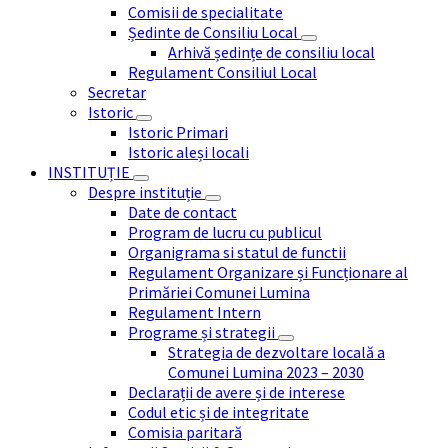
Comisii de specialitate
Ședinte de Consiliu Local
Arhivă ședințe de consiliu local
Regulament Consiliul Local
Secretar
Istoric
Istoric Primari
Istoric aleși locali
INSTITUȚIE
Despre instituție
Date de contact
Program de lucru cu publicul
Organigrama si statul de functii
Regulament Organizare și Funcționare al
Primăriei Comunei Lumina
Regulament Intern
Programe și strategii
Strategia de dezvoltare locală a
Comunei Lumina 2023 – 2030
Declarații de avere și de interese
Codul etic și de integritate
Comisia paritară