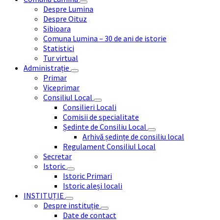
Despre Lumina
Despre Oituz
Sibioara
Comuna Lumina – 30 de ani de istorie
Statistici
Tur virtual
Administrație
Primar
Viceprimar
Consiliul Local
Consilieri Locali
Comisii de specialitate
Ședinte de Consiliu Local
Arhivă ședințe de consiliu local
Regulament Consiliul Local
Secretar
Istoric
Istoric Primari
Istoric aleși locali
INSTITUȚIE
Despre instituție
Date de contact