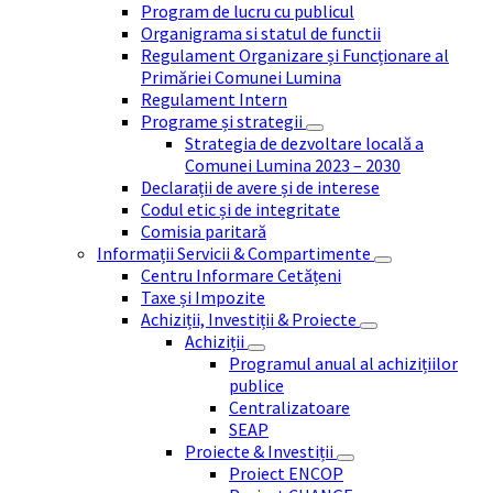
Program de lucru cu publicul
Organigrama si statul de functii
Regulament Organizare și Funcționare al
Primăriei Comunei Lumina
Regulament Intern
Programe și strategii
Strategia de dezvoltare locală a
Comunei Lumina 2023 – 2030
Declarații de avere și de interese
Codul etic și de integritate
Comisia paritară
Informații Servicii & Compartimente
Centru Informare Cetățeni
Taxe și Impozite
Achiziții, Investiții & Proiecte
Achiziții
Programul anual al achizițiilor
publice
Centralizatoare
SEAP
Proiecte & Investiții
Proiect ENCOP