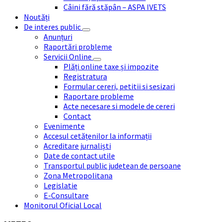
Câini fără stăpân – ASPA IVETS
Noutăți
De interes public
Anunțuri
Raportări probleme
Servicii Online
Plăți online taxe și impozite
Registratura
Formular cereri, petitii si sesizari
Raportare probleme
Acte necesare si modele de cereri
Contact
Evenimente
Accesul cetățenilor la informații
Acreditare jurnaliști
Date de contact utile
Transportul public judetean de persoane
Zona Metropolitana
Legislatie
E-Consultare
Monitorul Oficial Local