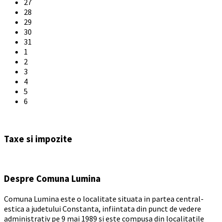
27
28
29
30
31
1
2
3
4
5
6
Back
to
Taxe si impozite
calendar
days
Despre Comuna Lumina
Comuna Lumina este o localitate situata in partea central-
estica a judetului Constanta, infiintata din punct de vedere
administrativ pe 9 mai 1989 si este compusa din localitatile