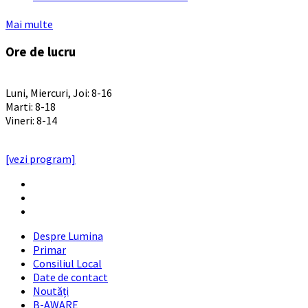
Mai multe
Ore de lucru
PROGRAM INSTITUTIE
Luni, Miercuri, Joi: 8-16
Marti: 8-18
Vineri: 8-14
PROGRAMUL CU PUBLICUL
[vezi program]
Email
Facebook
YouTube
Despre Lumina
Primar
Consiliul Local
Date de contact
Noutăți
B-AWARE