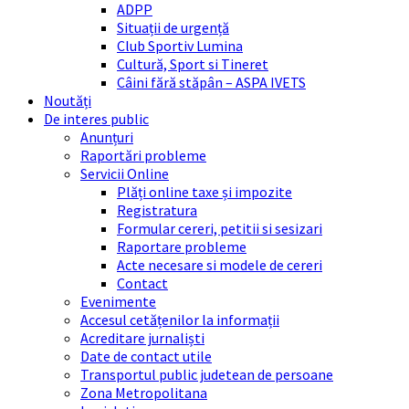
ADPP
Situații de urgență
Club Sportiv Lumina
Cultură, Sport si Tineret
Câini fără stăpân – ASPA IVETS
Noutăți
De interes public
Anunțuri
Raportări probleme
Servicii Online
Plăți online taxe și impozite
Registratura
Formular cereri, petitii si sesizari
Raportare probleme
Acte necesare si modele de cereri
Contact
Evenimente
Accesul cetățenilor la informații
Acreditare jurnaliști
Date de contact utile
Transportul public judetean de persoane
Zona Metropolitana