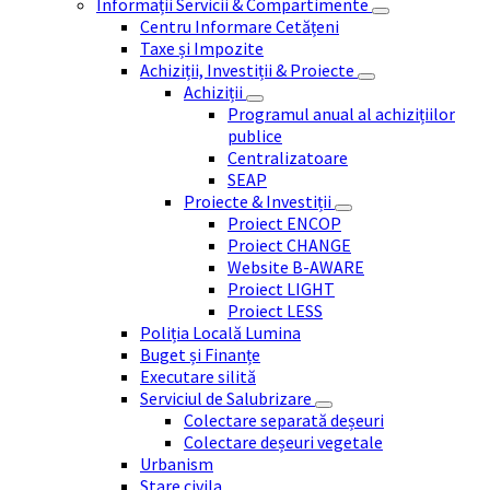
Informații Servicii & Compartimente
Centru Informare Cetățeni
Taxe și Impozite
Achiziții, Investiții & Proiecte
Achiziții
Programul anual al achizițiilor
publice
Centralizatoare
SEAP
Proiecte & Investiții
Proiect ENCOP
Proiect CHANGE
Website B-AWARE
Proiect LIGHT
Proiect LESS
Poliția Locală Lumina
Buget și Finanțe
Executare silită
Serviciul de Salubrizare
Colectare separată deșeuri
Colectare deșeuri vegetale
Urbanism
Stare civila