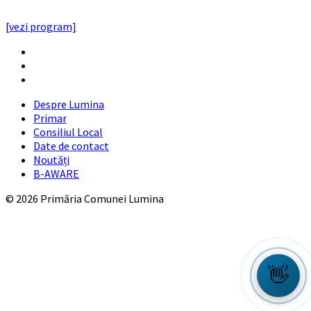
PROGRAMUL CU PUBLICUL
[vezi program]
Email
Facebook
YouTube
Despre Lumina
Primar
Consiliul Local
Date de contact
Noutăți
B-AWARE
© 2026 Primăria Comunei Lumina
👋