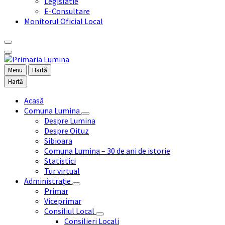
Legislatie
E-Consultare
Monitorul Oficial Local
Menu
Hartă
Hartă
Acasă
Comuna Lumina
Despre Lumina
Despre Oituz
Sibioara
Comuna Lumina – 30 de ani de istorie
Statistici
Tur virtual
Administrație
Primar
Viceprimar
Consiliul Local
Consilieri Locali