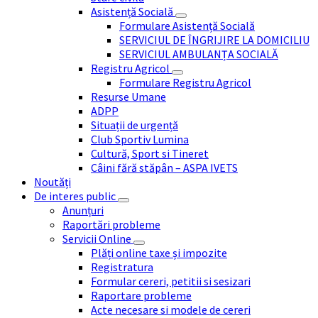
Asistență Socială
Formulare Asistență Socială
SERVICIUL DE ÎNGRIJIRE LA DOMICILIU
SERVICIUL AMBULANȚA SOCIALĂ
Registru Agricol
Formulare Registru Agricol
Resurse Umane
ADPP
Situații de urgență
Club Sportiv Lumina
Cultură, Sport si Tineret
Câini fără stăpân – ASPA IVETS
Noutăți
De interes public
Anunțuri
Raportări probleme
Servicii Online
Plăți online taxe și impozite
Registratura
Formular cereri, petitii si sesizari
Raportare probleme
Acte necesare si modele de cereri