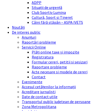
ADPP
Situații de urgență
Club Sportiv Lumina
Cultură, Sport si Tineret
Câini fără stăpân – ASPA IVETS
Noutăți
De interes public
Anunțuri
Raportări probleme
Servicii Online
Plăți online taxe și impozite
Registratura
Formular cereri, petitii si sesizari
Raportare probleme
Acte necesare si modele de cereri
Contact
Evenimente
Accesul cetățenilor la informații
Acreditare jurnaliști
Date de contact utile
Transportul public judetean de persoane
Zona Metropolitana