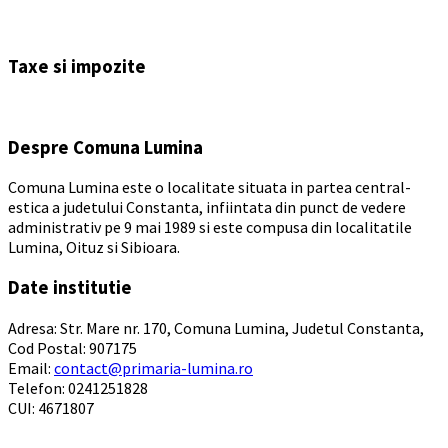
Back
to
Taxe si impozite
calendar
days
Despre Comuna Lumina
Comuna Lumina este o localitate situata in partea central-
estica a judetului Constanta, infiintata din punct de vedere
administrativ pe 9 mai 1989 si este compusa din localitatile
Lumina, Oituz si Sibioara.
Date institutie
Adresa: Str. Mare nr. 170, Comuna Lumina, Judetul Constanta,
Cod Postal: 907175
Email:
contact@primaria-lumina.ro
Telefon: 0241251828
CUI: 4671807