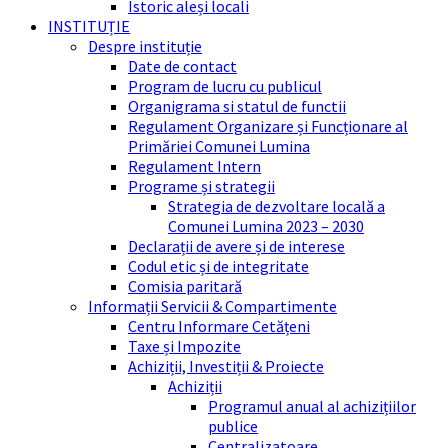
Istoric aleși locali
INSTITUȚIE
Despre instituție
Date de contact
Program de lucru cu publicul
Organigrama si statul de functii
Regulament Organizare și Funcționare al
Primăriei Comunei Lumina
Regulament Intern
Programe și strategii
Strategia de dezvoltare locală a
Comunei Lumina 2023 – 2030
Declarații de avere și de interese
Codul etic și de integritate
Comisia paritară
Informații Servicii & Compartimente
Centru Informare Cetățeni
Taxe și Impozite
Achiziții, Investiții & Proiecte
Achiziții
Programul anual al achizițiilor
publice
Centralizatoare