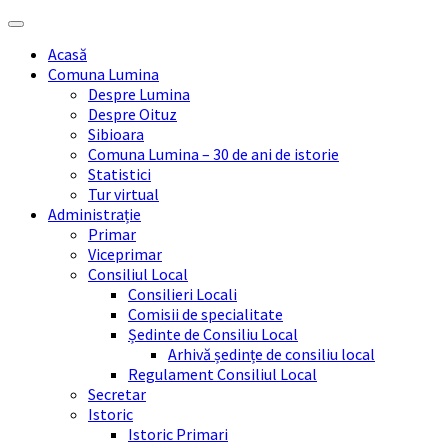
Skip
Skip
Skip
Skip
to
to
to
to
Acasă
content
left
right
footer
Comuna Lumina
sidebar
sidebar
Despre Lumina
Despre Oituz
Sibioara
Comuna Lumina – 30 de ani de istorie
Statistici
Tur virtual
Administrație
Primar
Viceprimar
Consiliul Local
Consilieri Locali
Comisii de specialitate
Ședinte de Consiliu Local
Arhivă ședințe de consiliu local
Regulament Consiliul Local
Secretar
Istoric
Istoric Primari