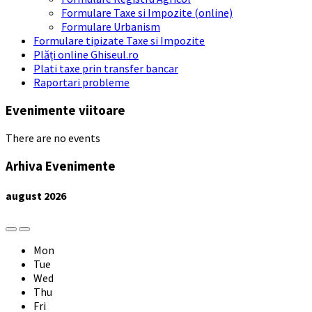
Formulare Taxe si Impozite (online)
Formulare Urbanism
Formulare tipizate Taxe si Impozite
Plăți online Ghiseul.ro
Plati taxe prin transfer bancar
Raportari probleme
Evenimente viitoare
There are no events
Arhiva Evenimente
august
2026
Previous
Next
Month
Month
Mon
Tue
Wed
Thu
Fri