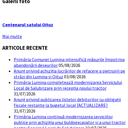
Galerii foto
Centenarul satului Oituz
Mai multe
ARTICOLE RECENTE
Primăria Comunei Lumina intensifică măsurile împotriva
abandonării deșeurilor
05/08/2026
Anunț privind achiziția lucrărilor de refacere a pietruirii pe
străzi din Lumina și Oituz
03/08/2026
Primăria Lumina completează modernizarea Serviciului
Local de Salubrizare prin recepția noului tractor
31/07/2026
Anunț privind publicarea listelor debitorilor cu obligații
fiscale restante la bugetul local [ACTUALIZARE]
31/07/2026
Primăria Lumina continuă modernizarea serviciilor
publice prin achiziția unui buldoexcavator și a unui tractor
pentru Serviciul Local de Salubrizare
22/07/2026