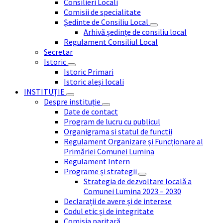
Consilieri Locali
Comisii de specialitate
Ședinte de Consiliu Local
Arhivă ședințe de consiliu local
Regulament Consiliul Local
Secretar
Istoric
Istoric Primari
Istoric aleși locali
INSTITUȚIE
Despre instituție
Date de contact
Program de lucru cu publicul
Organigrama si statul de functii
Regulament Organizare și Funcționare al
Primăriei Comunei Lumina
Regulament Intern
Programe și strategii
Strategia de dezvoltare locală a
Comunei Lumina 2023 – 2030
Declarații de avere și de interese
Codul etic și de integritate
Comisia paritară