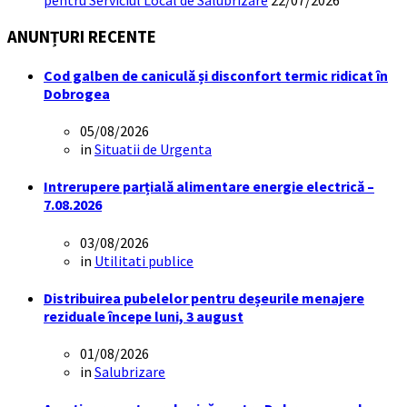
ANUNȚURI RECENTE
Cod galben de caniculă și disconfort termic ridicat în
Dobrogea
05/08/2026
in
Situatii de Urgenta
Intrerupere parțială alimentare energie electrică –
7.08.2026
03/08/2026
in
Utilitati publice
Distribuirea pubelelor pentru deșeurile menajere
reziduale începe luni, 3 august
01/08/2026
in
Salubrizare