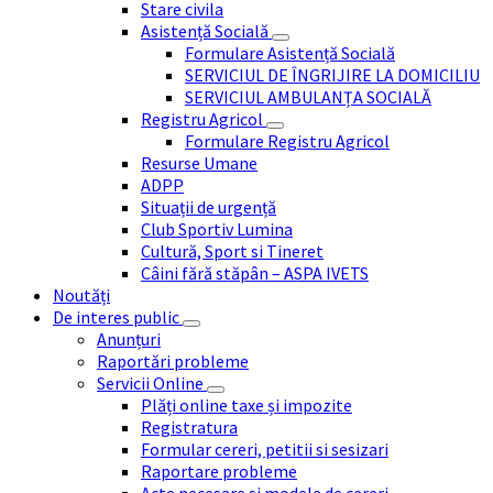
Stare civila
Asistență Socială
Formulare Asistență Socială
SERVICIUL DE ÎNGRIJIRE LA DOMICILIU
SERVICIUL AMBULANȚA SOCIALĂ
Registru Agricol
Formulare Registru Agricol
Resurse Umane
ADPP
Situații de urgență
Club Sportiv Lumina
Cultură, Sport si Tineret
Câini fără stăpân – ASPA IVETS
Noutăți
De interes public
Anunțuri
Raportări probleme
Servicii Online
Plăți online taxe și impozite
Registratura
Formular cereri, petitii si sesizari
Raportare probleme
Acte necesare si modele de cereri