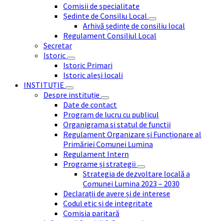
Comisii de specialitate
Ședinte de Consiliu Local
Arhivă ședințe de consiliu local
Regulament Consiliul Local
Secretar
Istoric
Istoric Primari
Istoric aleși locali
INSTITUȚIE
Despre instituție
Date de contact
Program de lucru cu publicul
Organigrama si statul de functii
Regulament Organizare și Funcționare al
Primăriei Comunei Lumina
Regulament Intern
Programe și strategii
Strategia de dezvoltare locală a
Comunei Lumina 2023 – 2030
Declarații de avere și de interese
Codul etic și de integritate
Comisia paritară