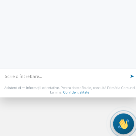
PROGRAMUL CU PUBLICUL
[vezi program]
Email
Facebook
YouTube
Despre Lumina
Primar
Consiliul Local
Date de contact
Noutăți
B-AWARE
© 2026 Primăria Comunei Lumina
➤
Asistent AI — informații orientative. Pentru date oficiale, consultă Primăria Comunei
Lumina.
Confidențialitate