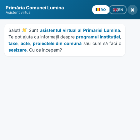
Skip
Skip
Skip
Skip
to
to
to
to
Primăria Comunei Lumina
×
EN
RO
content
left
right
footer
Asistent virtual
sidebar
sidebar
Salut! 
 Sunt 
asistentul virtual al Primăriei Lumina
. 
Te pot ajuta cu informații despre 
programul instituției
, 
taxe
, 
acte
, 
proiectele din comună
 sau cum să faci o 
sesizare
. Cu ce începem?
MENU
Etichetă:
alimente
Home
News
/