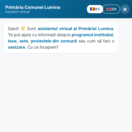
Skip
Skip
Skip
Skip
to
to
to
to
content
left
right
footer
sidebar
sidebar
Primăria Comunei Lumina
×
EN
RO
Asistent virtual
Salut! 
 Sunt 
asistentul virtual al Primăriei Lumina
. 
Te pot ajuta cu informații despre 
programul instituției
, 
MENU
taxe
, 
acte
, 
proiectele din comună
 sau cum să faci o 
sesizare
. Cu ce începem?
Etichetă:
proiect extindere
scoala
Home
News
/