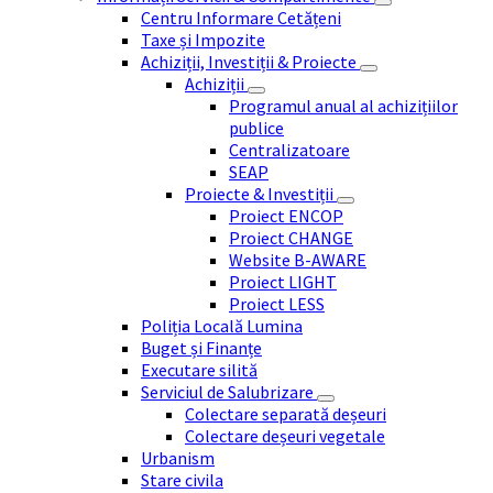
Centru Informare Cetățeni
Taxe și Impozite
Achiziții, Investiții & Proiecte
Achiziții
Programul anual al achizițiilor
publice
Centralizatoare
SEAP
Proiecte & Investiții
Proiect ENCOP
Proiect CHANGE
Website B-AWARE
Proiect LIGHT
Proiect LESS
Poliția Locală Lumina
Buget și Finanțe
Executare silită
Serviciul de Salubrizare
Colectare separată deșeuri
Colectare deșeuri vegetale
Urbanism
Stare civila