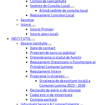
Comisii de specialitate
Ședinte de Consiliu Local
Arhivă ședințe de consiliu local
Regulament Consiliul Local
Secretar
Istoric
Istoric Primari
Istoric aleși locali
INSTITUȚIE
Despre instituție
Date de contact
Program de lucru cu publicul
Organigrama si statul de functii
Regulament Organizare și Funcționare al
Primăriei Comunei Lumina
Regulament Intern
Programe și strategii
Strategia de dezvoltare locală a
Comunei Lumina 2023 – 2030
Declarații de avere și de interese
Codul etic și de integritate
Comisia paritară
Informații Servicii & Compartimente