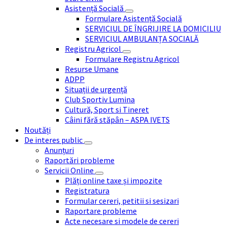
Asistență Socială
Formulare Asistență Socială
SERVICIUL DE ÎNGRIJIRE LA DOMICILIU
SERVICIUL AMBULANȚA SOCIALĂ
Registru Agricol
Formulare Registru Agricol
Resurse Umane
ADPP
Situații de urgență
Club Sportiv Lumina
Cultură, Sport si Tineret
Câini fără stăpân – ASPA IVETS
Noutăți
De interes public
Anunțuri
Raportări probleme
Servicii Online
Plăți online taxe și impozite
Registratura
Formular cereri, petitii si sesizari
Raportare probleme
Acte necesare si modele de cereri