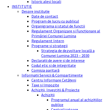
Istoric aleși locali
INSTITUȚIE
Despre instituție
Date de contact
Program de lucru cu publicul
Organigrama si statul de functii
Regulament Organizare și Funcționare al
Primăriei Comunei Lumina
Regulament Intern
Programe și strategii
Strategia de dezvoltare locală a
Comunei Lumina 2023 – 2030
Declarații de avere și de interese
Codul etic și de integritate
Comisia paritară
Informații Servicii & Compartimente
Centru Informare Cetățeni
Taxe și Impozite
Achiziții, Investiții & Proiecte
Achiziții
Programul anual al achizițiilor
publice
Centralizatoare