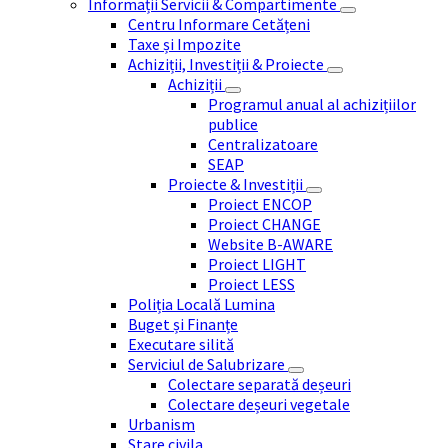
Informații Servicii & Compartimente
Centru Informare Cetățeni
Taxe și Impozite
Achiziții, Investiții & Proiecte
Achiziții
Programul anual al achizițiilor
publice
Centralizatoare
SEAP
Proiecte & Investiții
Proiect ENCOP
Proiect CHANGE
Website B-AWARE
Proiect LIGHT
Proiect LESS
Poliția Locală Lumina
Buget și Finanțe
Executare silită
Serviciul de Salubrizare
Colectare separată deșeuri
Colectare deșeuri vegetale
Urbanism
Stare civila