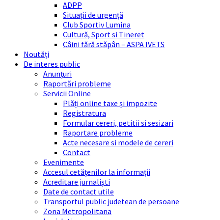
ADPP
Situații de urgență
Club Sportiv Lumina
Cultură, Sport si Tineret
Câini fără stăpân – ASPA IVETS
Noutăți
De interes public
Anunțuri
Raportări probleme
Servicii Online
Plăți online taxe și impozite
Registratura
Formular cereri, petitii si sesizari
Raportare probleme
Acte necesare si modele de cereri
Contact
Evenimente
Accesul cetățenilor la informații
Acreditare jurnaliști
Date de contact utile
Transportul public judetean de persoane
Zona Metropolitana