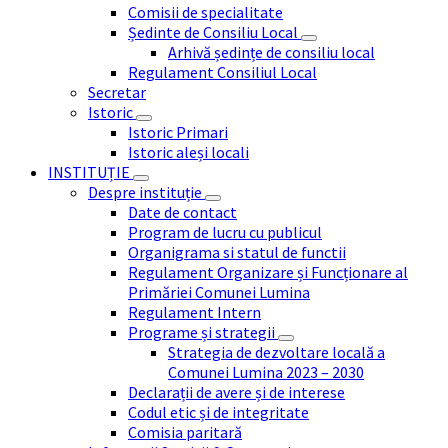
Comisii de specialitate
Ședinte de Consiliu Local
Arhivă ședințe de consiliu local
Regulament Consiliul Local
Secretar
Istoric
Istoric Primari
Istoric aleși locali
INSTITUȚIE
Despre instituție
Date de contact
Program de lucru cu publicul
Organigrama si statul de functii
Regulament Organizare și Funcționare al
Primăriei Comunei Lumina
Regulament Intern
Programe și strategii
Strategia de dezvoltare locală a
Comunei Lumina 2023 – 2030
Declarații de avere și de interese
Codul etic și de integritate
Comisia paritară