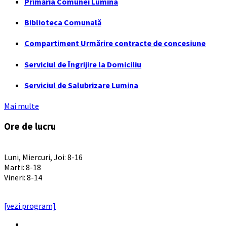
Primăria Comunei Lumina
Biblioteca Comunală
Compartiment Urmărire contracte de concesiune
Serviciul de Îngrijire la Domiciliu
Serviciul de Salubrizare Lumina
Mai multe
Ore de lucru
PROGRAM INSTITUTIE
Luni, Miercuri, Joi: 8-16
Marti: 8-18
Vineri: 8-14
PROGRAMUL CU PUBLICUL
[vezi program]
Email