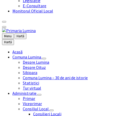
Legislatie
E-Consultare
Monitorul Oficial Local
Menu
Hartă
Hartă
Acasă
Comuna Lumina
Despre Lumina
Despre Oituz
Sibioara
Comuna Lumina – 30 de ani de istorie
Statistici
Tur virtual
Administrație
Primar
Viceprimar
Consiliul Local
Consilieri Locali