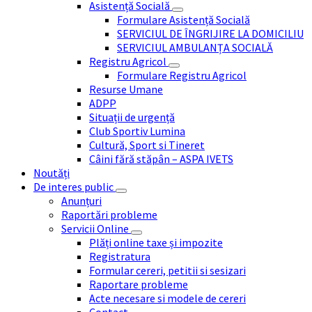
Asistență Socială
Formulare Asistență Socială
SERVICIUL DE ÎNGRIJIRE LA DOMICILIU
SERVICIUL AMBULANȚA SOCIALĂ
Registru Agricol
Formulare Registru Agricol
Resurse Umane
ADPP
Situații de urgență
Club Sportiv Lumina
Cultură, Sport si Tineret
Câini fără stăpân – ASPA IVETS
Noutăți
De interes public
Anunțuri
Raportări probleme
Servicii Online
Plăți online taxe și impozite
Registratura
Formular cereri, petitii si sesizari
Raportare probleme
Acte necesare si modele de cereri
Contact