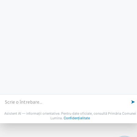
Luni, Miercuri, Joi: 8-16
Marti: 8-18
Vineri: 8-14
PROGRAMUL CU PUBLICUL
[vezi program]
Email
Facebook
YouTube
Despre Lumina
Primar
Consiliul Local
Date de contact
Noutăți
B-AWARE
© 2026 Primăria Comunei Lumina
➤
Asistent AI — informații orientative. Pentru date oficiale, consultă Primăria Comunei
Lumina.
Confidențialitate