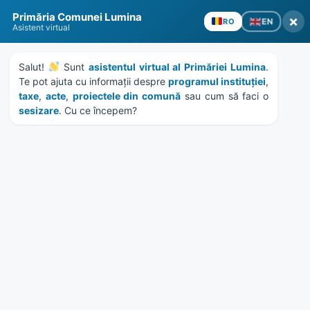
Skip
Skip
Skip
Skip
to
to
to
to
content
left
right
footer
sidebar
sidebar
Primăria Comunei Lumina
×
EN
RO
Asistent virtual
Salut! 
 Sunt 
asistentul virtual al Primăriei Lumina
. 
Te pot ajuta cu informații despre 
programul instituției
, 
taxe
, 
acte
, 
proiectele din comună
 sau cum să faci o 
sesizare
. Cu ce începem?
MENU
Etichetă:
servicii
Home
News
/